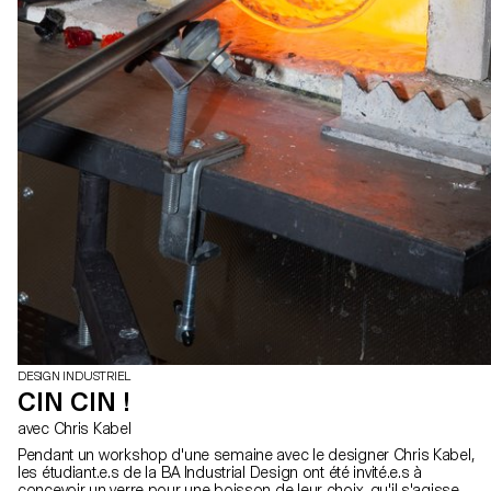
DESIGN INDUSTRIEL
CIN CIN !
avec Chris Kabel
Pendant un workshop d'une semaine avec le designer Chris Kabel,
les étudiant.e.s de la BA Industrial Design ont été invité.e.s à
concevoir un verre pour une boisson de leur choix, qu'il s'agisse