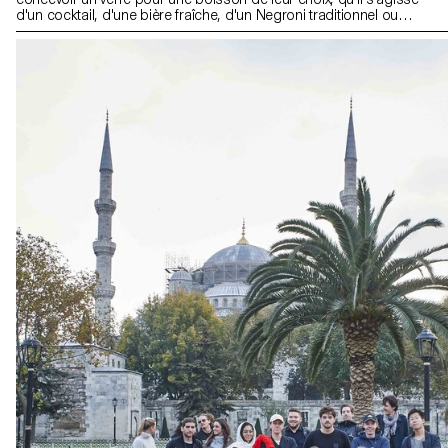
d'un cocktail, d'une bière fraîche, d'un Negroni traditionnel ou
simplement d'un verre à eau pour étancher leur soif. Les designs
finaux reflètent les caractéristiques de la boisson ou soulignent la
façon dont la boisson est préparée, servie et bue. Tous les verres
ont été soufflés dans la cour de l'ECAL avec le soutien des
artisan.e.s du fabricant de verre suisse Niesenglass.