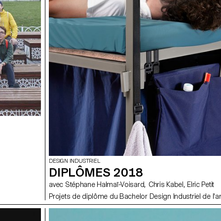
DESIGN INDUSTRIEL
DIPLÔMES 2018
avec Stéphane Halmaï-Voisard, Chris Kabel, Elric Petit
Projets de diplôme du Bachelor Design Industriel de l