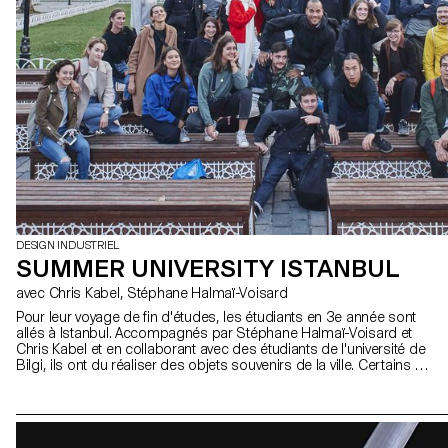
DESIGN INDUSTRIEL
SUMMER UNIVERSITY ISTANBUL
avec Chris Kabel, Stéphane Halmaï-Voisard
Pour leur voyage de fin d'études, les étudiants en 3e année sont
allés à Istanbul. Accompagnés par Stéphane Halmaï-Voisard et
Chris Kabel et en collaborant avec des étudiants de l'université de
Bilgi, ils ont du réaliser des objets souvenirs de la ville. Certains ont
pu collaborer directement avec les artisans de la région. Les
projets ont été exposés à la Istanbul Design Biennial à la fin de ce
voyage et ont eu la chance de voir leur projet ECAL x Mac Guffin y
être exposé également à ce moment-là.