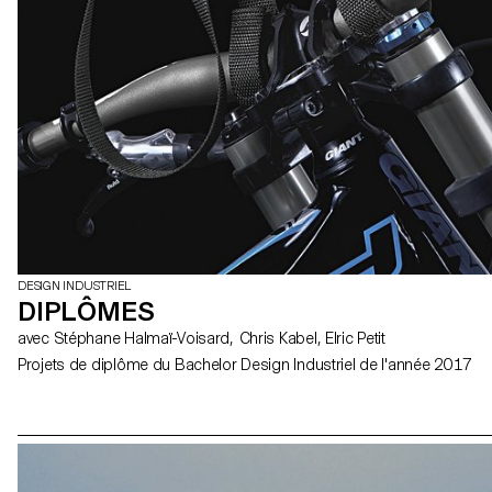
DESIGN INDUSTRIEL
DIPLÔMES
avec Stéphane Halmaï-Voisard, Chris Kabel, Elric Petit
Projets de diplôme du Bachelor Design Industriel de l'année 2017