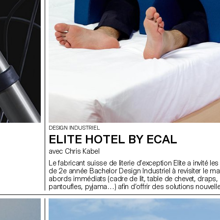
DESIGN INDUSTRIEL
ELITE HOTEL BY ECAL
avec Chris Kabel
Le fabricant suisse de literie d’exception Elite a invité le
de 2e année Bachelor Design Industriel à revisiter le ma
abords immédiats (cadre de lit, table de chevet, draps,
pantoufles, pyjama…) afin d’offrir des solutions nouvelle
innovantes. Photos par ECAL/Calypso Mahieu assisté d
ECAL/Mathieu Lang