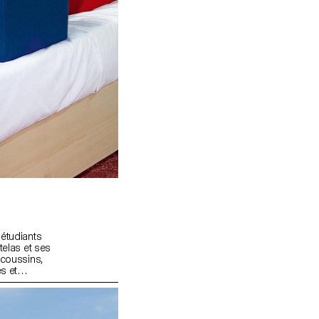
s étudiants
telas et ses
 coussins,
s et
e