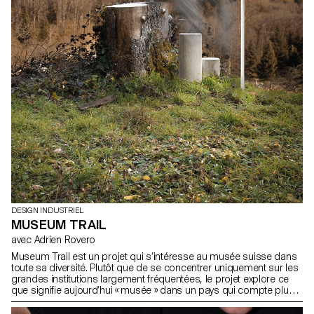
DESIGN INDUSTRIEL
MUSEUM TRAIL
avec Adrien Rovero
Museum Trail est un projet qui s’intéresse au musée suisse dans
toute sa diversité. Plutôt que de se concentrer uniquement sur les
grandes institutions largement fréquentées, le projet explore ce
que signifie aujourd’hui « musée » dans un pays qui compte plus
de mille structures muséales, soit l’une des plus fortes densités
au monde.