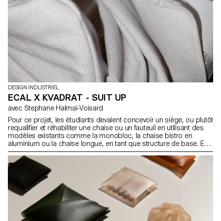
DESIGN INDUSTRIEL
ECAL X KVADRAT - SUIT UP
avec Stephane Halmai-Voisard
Pour ce projet, les étudiants devaient concevoir un siège, ou plutôt
requalifier et réhabiliter une chaise ou un fauteuil en utilisant des
modèles existants comme la monobloc, la chaise bistro en
aluminium ou la chaise longue, en tant que structure de base. En
employant des textiles d’ameublement Kvadrat, les designs
devaient être réversibles, c’est-à-dire ne pas altérer la structure
existante. Tout en pouvant conserver ou modifier la fonction
originale de la chaise, les propositions visaient à améliorer le
confort et l’aspect esthétique des sièges.