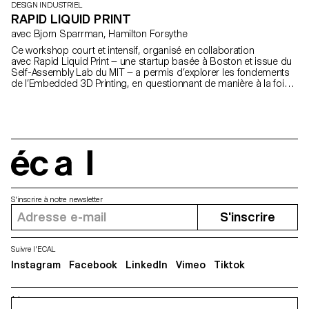
DESIGN INDUSTRIEL
RAPID LIQUID PRINT
avec Bjorn Sparrman, Hamilton Forsythe
Ce workshop court et intensif, organisé en collaboration
avec Rapid Liquid Print — une startup basée à Boston et issue du
Self-Assembly Lab du MIT — a permis d’explorer les fondements
de l’Embedded 3D Printing, en questionnant de manière à la fois
technique et poétique ce qu’est une courbe, une surface ou un
volume épaissi lorsqu’il passe du monde numérique à la réalité
physique.
écal
S'inscrire à notre newsletter
S'inscrire
Suivre l'ECAL
Instagram
Facebook
LinkedIn
Vimeo
Tiktok
Adresse