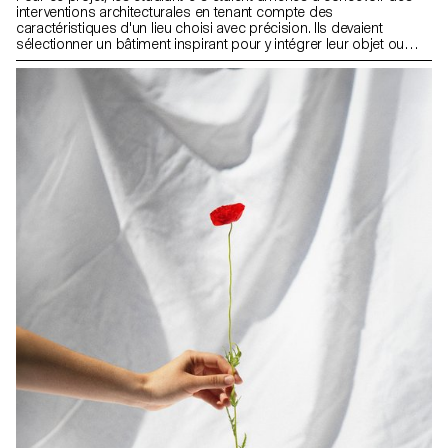
interventions architecturales en tenant compte des
caractéristiques d'un lieu choisi avec précision. Ils devaient
sélectionner un bâtiment inspirant pour y intégrer leur objet ou
intervention, en pensant à en améliorer la fonctionnalité ou à le
protéger de l'usure. Dans le cadre de cet exercice, les étudiant·e·s
étaient invités à agir comme des «chirurgiens», en adaptant leurs
projets au «corps» du bâtiment, comme des prothèses. Les
projets devaient être amovibles et non fixés de manière
permanente sur le site.