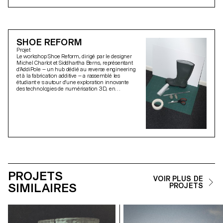
SHOE REFORM
Projet
Le workshop Shoe Reform, dirigé par le designer
Michel Charlot et Siddhartha Berns, représentant
d’AddiPole — un hub dédié au reverse engineering
et à la fabrication additive — a rassemblé les
étudiant·e·s autour d’une exploration innovante
des technologies de numérisation 3D, en
collaboration avec le Technopôle Sainte-Croix.
PROJETS
VOIR PLUS DE
SIMILAIRES
PROJETS