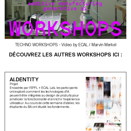
TECHNO WORKSHOPS - Video by ECAL / Marvin Merkel
DÉCOUVREZ LES AUTRES WORKSHOPS ICI :
AI.DENTITY
Projet
Encadrés par l’EPFL + ECAL Lab, les participants
ont exploré comment les technologies d’IA
peuvent être intégrées au design de produits pour
améliorer la fonctionnalité et enrichir l’expérience
utilisateur. Au cours de cette semaine d’atelier, les
étudiants du BA ont étudié les fondements
théoriques de l’IA tout en expérimentant des
applications pratiques à travers divers cas d’usage.