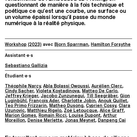
questionnant de manière à la fois technique et
poétique ce qu’est une courbe, une surface ou
un volume épaissi lorsqu’il passe du monde
numérique à la réalité physique.
Workshop
(2023)
avec
Bjorn Sparrman
,
Hamilton Forsythe
Assistant·e·s
Sebastiano Gallizia
Étudiant·e·s
Théophile Narcy
,
Abla Bolassi Owoussi
,
Aurélien Clerc
,
Cindy Sacher
,
Violeta Kostadinova
,
Matteo De Carlo
,
Jeffrey Krieger
,
Jacobo Zunzunegui
,
Till Seegräber
,
Gion
Luginbühl
,
François Ader
,
Charlotte Jobin
,
Anouk Quillet
,
Teo Primo Frizzarin
,
Matheo Dusong
,
Cyprien Cossy
,
Clara
Uzunovic
,
Matthieu Rigelo
,
Zoé Letoucque
,
Alice Graff
,
Marion Gomes
,
Romain Ricci
,
Louise Dupont
,
Arthur
Moreillon
,
Denise Merlette
,
Jonas Meynet
,
Danpeng Cai