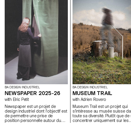
BA DESIGN INDUSTRIEL
BA DESIGN INDUSTRIEL
NEWSPAPER 2025-26
MUSEUM TRAIL
with Elric Petit
with Adrien Rovero
Newspaper est un projet de
Museum Trail est un projet qui
design industriel dont l’objectif est
s’intéresse au musée suisse d
de permettre une prise de
toute sa diversité. Plutôt que de
position personnelle autour du
concentrer uniquement sur les
sujet de son choix. Le projet
grandes institutions largement
s’appuie sur un article issu de la
fréquentées, le projet explore c