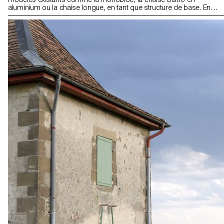
aluminium ou la chaise longue, en tant que structure de base. En
employant des textiles d’ameublement Kvadrat, les designs
devaient être réversibles, c’est-à-dire ne pas altérer la structure
existante. Tout en pouvant conserver ou modifier la fonction
originale de la chaise, les propositions visaient à améliorer le
confort et l’aspect esthétique des sièges.