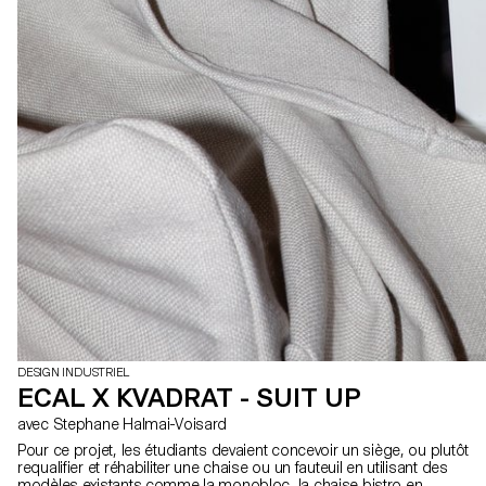
DESIGN INDUSTRIEL
ECAL X KVADRAT - SUIT UP
avec Stephane Halmai-Voisard
Pour ce projet, les étudiants devaient concevoir un siège, ou plutôt
requalifier et réhabiliter une chaise ou un fauteuil en utilisant des
modèles existants comme la monobloc, la chaise bistro en