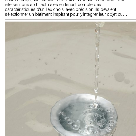
interventions architecturales en tenant compte des
caractéristiques d'un lieu choisi avec précision. Ils devaient
sélectionner un bâtiment inspirant pour y intégrer leur objet ou
intervention, en pensant à en améliorer la fonctionnalité ou à le
protéger de l'usure. Dans le cadre de cet exercice, les étudiant·e·s
étaient invités à agir comme des «chirurgiens», en adaptant leurs
projets au «corps» du bâtiment, comme des prothèses. Les
projets devaient être amovibles et non fixés de manière
permanente sur le site.