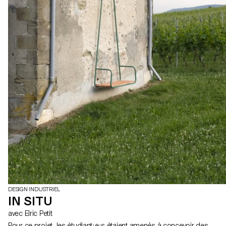
DESIGN INDUSTRIEL
IN SITU
avec Elric Petit
Pour ce projet, les étudiant·e·s étaient amenés à concevoir des