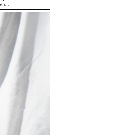
 en
 leur propre