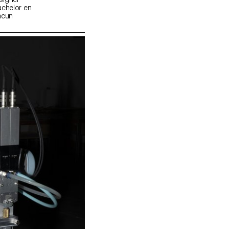
achelor en
hacun