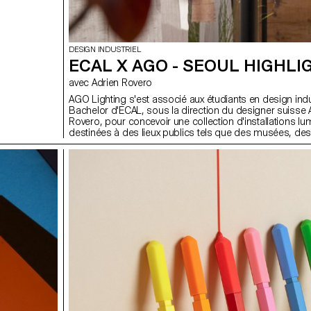
DESIGN INDUSTRIEL
ECAL X AGO - SEOUL HIGHLI
avec Adrien Rovero
AGO Lighting s'est associé aux étudiants en design indu
Bachelor d'ECAL, sous la direction du designer suisse 
Rovero, pour concevoir une collection d'installations l
destinées à des lieux publics tels que des musées, des
d'hôtel, des cafés, etc. En mettant principalement l'acce
l'aspect spatial de la lumière, notre approche a consist
concevoir des structures lumineuses à partir des com
fournis par AGO et inspirées par le tissu urbain de Séoul
que de créer de simples lampes.