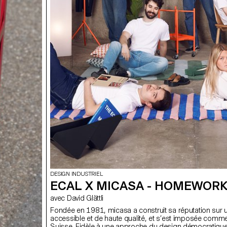
DESIGN INDUSTRIEL
ECAL X MICASA - HOMEWOR
avec David Glättli
Fondée en 1981, micasa a construit sa réputation sur 
accessible et de haute qualité, et s’est imposée comm
Suisse. Fidèle à une approche du design démocratiqu