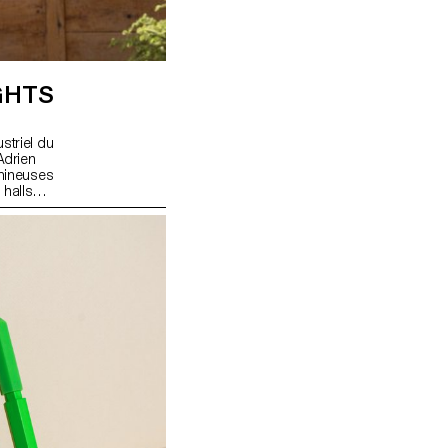
GHTS
striel du
Adrien
umineuses
 halls
nt sur
é à
posants
, plutôt