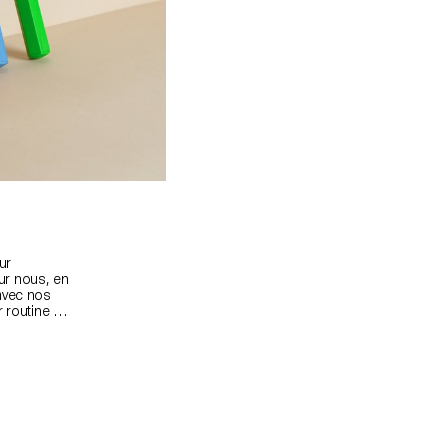
ur
our nous, en
avec nos
r routine de
re un rôle
derike
eurs
ssin à la
 leur