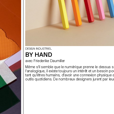
DESIGN INDUSTRIEL
BY HAND
avec Friederike Daumiller
Même s'il semble que le numérique prenne le dessus s
l'analogique, il existe toujours un intérêt et un besoin p
tant qu'êtres humains, d'avoir une connexion physique 
outils quotidiens. De nombreux designers jurent par leu
dessin et l'expérimentation en situation réelle joue enco
important dans nos pratiques. Sous la direction de Frie
Daumiller, les étudiants ont relevé le défi de concevoir l
propres interprétations d'instruments d'écriture et de de
main, en se référant toujours à leurs tests pratiques et à
expérience.