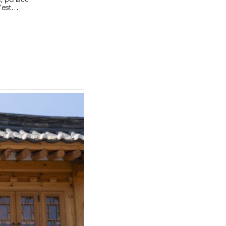
’est
ollection
anière dont
ign peut
les usages