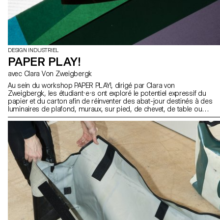
DESIGN INDUSTRIEL
PAPER PLAY!
avec Clara Von Zweigbergk
Au sein du workshop PAPER PLAY!, dirigé par Clara von
Zweigbergk, les étudiant·e·s ont exploré le potentiel expressif du
papier et du carton afin de réinventer des abat-jour destinés à des
luminaires de plafond, muraux, sur pied, de chevet, de table ou
portables. L’accent a été mis sur l’expérimentation et le jeu — en
testant les possibilités et les limites du papier, de la lumière, de la
couleur et de la forme pour développer de nouvelles expressions
lumineuses.