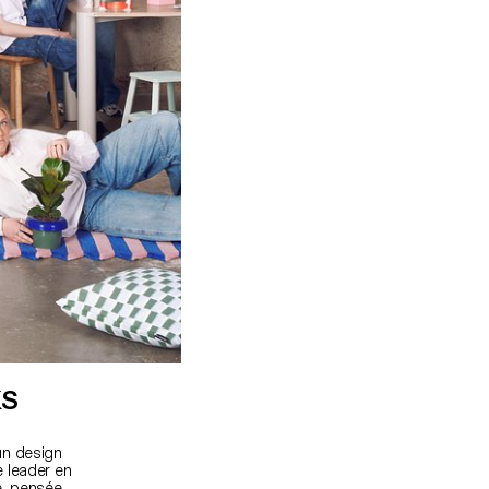
KS
un design
e leader en
e, pensée