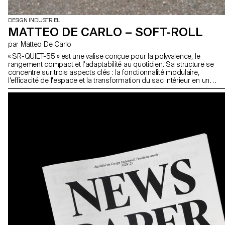
DESIGN INDUSTRIEL
MATTEO DE CARLO – SOFT-ROLL
par Matteo De Carlo
« SR-QUIET-55 » est une valise conçue pour la polyvalence, le
rangement compact et l'adaptabilité au quotidien. Sa structure se
concentre sur trois aspects clés : la fonctionnalité modulaire,
l'efficacité de l'espace et la transformation du sac intérieur en un
accessoire autonome. Une coque légère et perforée supporte un
sac intérieur suspendu, réduisant ainsi les frottements et l'usure.
La valise est démontable et ses composants s'emboîtent les uns
dans les autres pour un rangement minimal. Le sac intérieur se
détache facilement et fonctionne comme un sac à dos, adapté
aux voyages et à l'usage quotidien. Les roues sont conçues avec
une structure en nid d'abeille et des matériaux insonorisants pour
réduire le bruit pendant les déplacements.