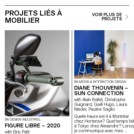
supervision du designer Adrien
Rovero.
PROJETS LIÉS À
VOIR PLUS DE
MOBILIER
PROJETS
BA MEDIA & INTERACTION DESIGN
DIANE THOUVENIN –
SUN CONNECTION
with Alain Bellet, Christophe
Guignard, Gaël Hugo, Laura
Nieder, Pauline Saglio
Quelle heure est-il à Montréal
BA DESIGN INDUSTRIEL
chez Hortense ? Quel temps fait-
FIGURE LIBRE – 2020
à Tokyo chez Alexandre ? Lors
je communique avec mes
with Elric Petit