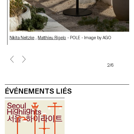
Nikita Neitzke
,
Matthieu Rigelo
- POLE - Image by AGO
2/6
ÉVÉNEMENTS LIÉS