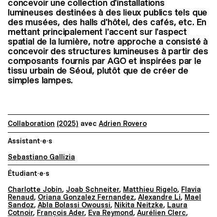
concevoir une collection d'installations
lumineuses destinées à des lieux publics tels que
des musées, des halls d'hôtel, des cafés, etc. En
mettant principalement l'accent sur l'aspect
spatial de la lumière, notre approche a consisté à
concevoir des structures lumineuses à partir des
composants fournis par AGO et inspirées par le
tissu urbain de Séoul, plutôt que de créer de
simples lampes.
Collaboration
(2025)
avec
Adrien Rovero
Assistant·e·s
Sebastiano Gallizia
Étudiant·e·s
Charlotte Jobin
,
Joab Schneiter
,
Matthieu Rigelo
,
Flavia
Renaud
,
Oriana Gonzalez Fernandez
,
Alexandre Li
,
Mael
Sandoz
,
Abla Bolassi Owoussi
,
Nikita Neitzke
,
Laura
Cotnoir
,
François Ader
,
Eva Reymond
,
Aurélien Clerc
,