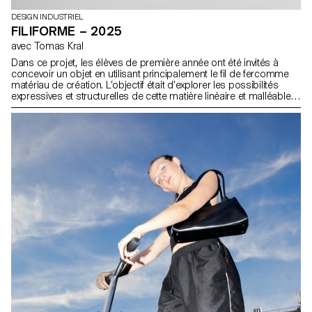
DESIGN INDUSTRIEL
FILIFORME – 2025
avec Tomas Kral
Dans ce projet, les élèves de première année ont été invités à
concevoir un objet en utilisant principalement le fil de fercomme
matériau de création. L’objectif était d’explorer les possibilités
expressives et structurelles de cette matière linéaire et malléable,
en développant une approche personnelle et innovante. Plier,
tordre, tresser ou souder le fil devenait un moyen d’expérimenter
la forme, l’équilibre et la légèreté, tout en repensant la fonction de
l’objet à travers la contrainte du matériau.