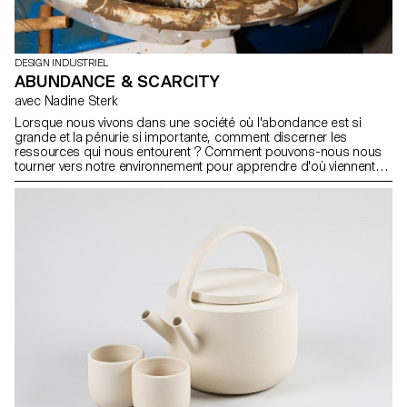
DESIGN INDUSTRIEL
ABUNDANCE & SCARCITY
avec Nadine Sterk
Lorsque nous vivons dans une société où l'abondance est si
grande et la pénurie si importante, comment discerner les
ressources qui nous entourent ? Comment pouvons-nous nous
tourner vers notre environnement pour apprendre d'où viennent
les choses, ou comment nous pouvons les appliquer dans notre
propre vie ? Plus important encore, comment pouvons-nous vivre
plus harmonieusement avec la nature en la respectant et en ne
prenant que ce dont nous avons besoin ? Dans le cadre du
workshop conduit par Nadine Sterk de Atelier NL, les étudiants de
BA en Design Industriel ont été invités à créer de la céramique de
table autour du thème "Abondance & Rareté" à partir de terre
vernaculaire collectée dans les bois de Sauvabelin à Lausanne.
Les étudiants et l'équipe n'ont pas hésité à se tacher les mains (et
les vêtements) pour pétrir, tourner, former, émailler et cuire de la
céramique de table qui raconte une histoire.