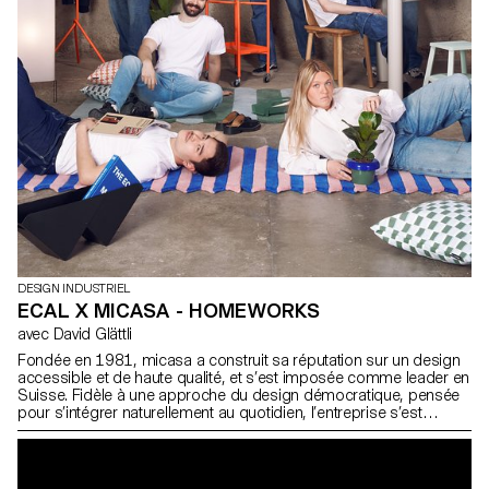
DESIGN INDUSTRIEL
ECAL X MICASA - HOMEWORKS
avec David Glättli
Fondée en 1981, micasa a construit sa réputation sur un design
accessible et de haute qualité, et s’est imposée comme leader en
Suisse. Fidèle à une approche du design démocratique, pensée
pour s’intégrer naturellement au quotidien, l’entreprise s’est
associée à l'ECAL pour développer HOMEWORKS, une collection
limitée invitant une nouvelle génération à repenser la manière dont
les espaces de vie se façonnent et la façon dont le design peut
devenir une présence active et porteuse de sens dans les usages