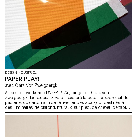
DESIGN INDUSTRIEL
PAPER PLAY!
avec Clara Von Zweigbergk
Au sein du workshop PAPER PLAY!, dirigé par Clara von
Zweigbergk, les étudiant·e·s ont exploré le potentiel expressif du
papier et du carton afin de réinventer des abat-jour destinés à
des luminaires de plafond, muraux, sur pied, de chevet, de table
ou portables. L’accent a été mis sur l’expérimentation et le jeu —
en testant les possibilités et les limites du papier, de la lumière, de
la couleur et de la forme pour développer de nouvelles
expressions lumineuses.