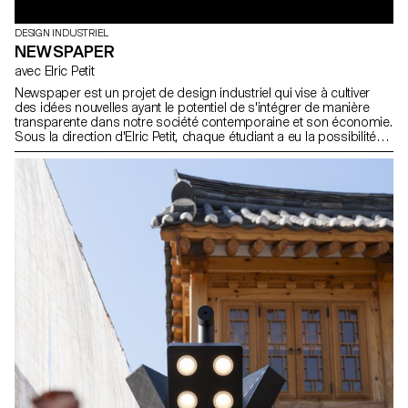
DESIGN INDUSTRIEL
NEWSPAPER
avec Elric Petit
Newspaper est un projet de design industriel qui vise à cultiver
des idées nouvelles ayant le potentiel de s'intégrer de manière
transparente dans notre société contemporaine et son économie.
Sous la direction d'Elric Petit, chaque étudiant a eu la possibilité
d'explorer un sujet choisi, en exprimant ses affinités et ses intérêts
personnels, ce qui a permis d'améliorer l'expérience globale du
projet. Dans l'esprit de la pluridisciplinarité, les étudiants ont
participé à un atelier d'écriture avec un journaliste professionnel,
qui a débouché sur 25 articles rédigés par les étudiants sur leurs
projets individuels, rassemblés dans un journal imprimé.