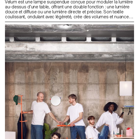
Velum est une lampe suspendue conçue pour moduler la lumière
au-dessus d’une table, offrant une double fonction : une lumière
douce et diffuse ou une lumière directe et précise. Son textile
coulissant, ondulant avec légèreté, crée des volumes et nuances
qui influencent l’atmosphère de la pièce. Pensée pour les espaces
où les frontières entre travail, repas et détente s’estompent, Velum
permet à l’utilisateur d’adapter la lumière à ses besoins et à ses
moments, en accompagnant les rythmes fluctuants de la vie
quotidienne.