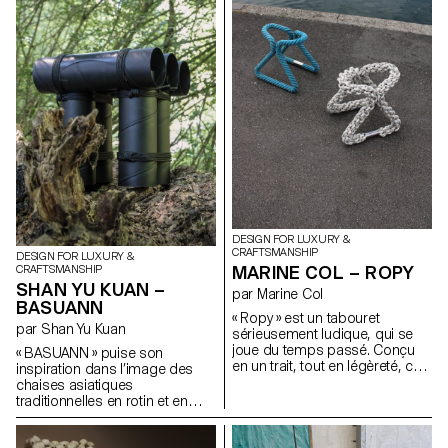
sous la direction du designer
s'appuyant sur le manifeste de
suisse Christian Spiess, ont
FREITAG, ils ont développé de
été invité·e·s à concevoir les
nouveaux produits partagés
nouvelles assises pour la
axés sur le principe de «
terrasse du Théâtre de Vidy -
access over ownership ».
Lausanne.
DESIGN FOR LUXURY &
CRAFTSMANSHIP
DESIGN FOR LUXURY &
MARINE COL – ROPY
CRAFTSMANSHIP
SHAN YU KUAN –
par Marine Col
BASUANN
« Ropy » est un tabouret
par Shan Yu Kuan
sérieusement ludique, qui se
joue du temps passé. Conçu
« BASUANN » puise son
en un trait, tout en légèreté, cet
inspiration dans l’image des
objet puise son charme dans
chaises asiatiques
un réemploi de la matière. Les
traditionnelles en rotin et en
anciennes cordes navales du
bambou. Son nom fait écho à
port de Lausanne, aux couleurs
la prononciation taiwanaise
ternies par le temps, lui servent