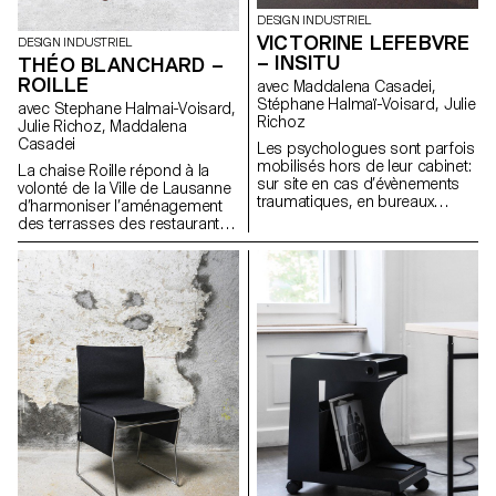
DESIGN INDUSTRIEL
VICTORINE LEFEBVRE
DESIGN INDUSTRIEL
– INSITU
THÉO BLANCHARD –
ROILLE
avec Maddalena Casadei,
Stéphane Halmaï-Voisard, Julie
avec Stephane Halmai-Voisard,
Richoz
Julie Richoz, Maddalena
Casadei
Les psychologues sont parfois
mobilisés hors de leur cabinet:
La chaise Roille répond à la
sur site en cas d’évènements
volonté de la Ville de Lausanne
traumatiques, en bureaux
d’harmoniser l’aménagement
polyvalents… Des espaces
des terrasses des restaurants.
temporairement transformés
La Ville envisage de supprimer
en espaces d’écoute. De leur
toutes les installations et
cadre professionnel, où tout a
mobiliers d’extérieur en
été minutieusement choisi, ils
plastique d’ici 2022. Le
se retrouvent dans un lieu
mobilier en bois et en métal
imposé par le contexte. Ayant
devra être privilégié. Sa
moi-même été confrontée à
structure en tubulaire et en tôle
cette situation, j’ai constaté que
roulée d’aluminium lui apporte
l’environnement provisoire
une grande légèreté. Son
devenait un obstacle à la
assise rabattable permet aux
parole. InSitu est un dispositif
restaurateurs de conserver le
composé d’un paravent et
mobilier sur les terrasses et/ou
d’une lampe, visant à créer
de les ranger en évitant que
l’ambiance adaptée pour un
l’eau stagne, facilitant la mise
dialogue serein. Cet ensemble
en place des serveurs.