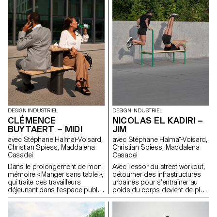
Clap » est une chaise qui
était de répondre à une série
permet de conserver vos effets
de critères qui prennent en
personnels en sécurité, le
compte les impératifs du
temps d’une courte pause,
métier, son utilisateur (le
grâce à une serrure, tout en
gardien) et le contexte muséal. «
assurant une bonne
The Guardian » est une chaise
ergonomie. Elle est faite d’une
dessinée avec des proportions
structure en plastique injectée
ajustées à son utilisation et à
et d’une assise en
son environnement.
contreplaqué moulée. Le projet
s’est développé autour de
l’action de s’asseoir, comme
un acte d’appropriation.
DESIGN INDUSTRIEL
DESIGN INDUSTRIEL
CLÉMENCE
NICOLAS EL KADIRI –
BUYTAERT – MIDI
JIM
avec Stéphane Halmaï-Voisard,
avec Stéphane Halmaï-Voisard,
Christian Spiess, Maddalena
Christian Spiess, Maddalena
Casadei
Casadei
Dans le prolongement de mon
Avec l’essor du street workout,
mémoire « Manger sans table »,
détourner des infrastructures
qui traite des travailleurs
urbaines pour s’entraîner au
déjeunant dans l’espace public,
poids du corps devient de plus
j’ai dessiné une pièce de
en plus commun. « Jim » est un
mobilier urbain pour manger,
projet de mobilier qui cherche
seul ou à deux. « Midi » est une
à intégrer des équipements