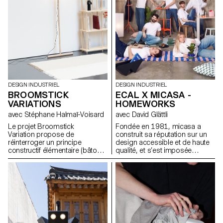
DESIGN INDUSTRIEL
DESIGN INDUSTRIEL
BROOMSTICK
ECAL X MICASA -
VARIATIONS
HOMEWORKS
avec Stéphane Halmaï-Voisard
avec David Glättli
Le projet Broomstick
Fondée en 1981, micasa a
Variation propose de
construit sa réputation sur un
réinterroger un principe
design accessible et de haute
constructif élémentaire (bâtons,
qualité, et s’est imposée
assemblages visibles, structure
comme leader en Suisse.
modulable) et d’explorer son
Fidèle à une approche du
potentiel pour générer de
design démocratique, pensée
nouveaux objets et mobiliers
pour s’intégrer naturellement au
adaptés à des usages
quotidien, l’entreprise s’est
contemporains. L’objectif est
associée à l'ECAL pour
de comprendre comment cette
développer HOMEWORKS, une
logique de conception, pensée
collection limitée invitant une
comme accessible et
nouvelle génération à repenser