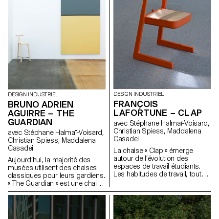
Grâce à son pied monté sur
bords de mers.
roulettes, le panneau se
déplace aisément. Lors d’une
vidéo conférence, par exemple,
l’utilisateur pourra le faire
glisser derrière lui afin de flouter
son environnement, gagnant
ainsi en intimité.
DESIGN INDUSTRIEL
DESIGN INDUSTRIEL
FRANÇOIS
BRUNO ADRIEN
LAFORTUNE – CLAP
AGUIRRE – THE
GUARDIAN
avec Stéphane Halmaï-Voisard,
Christian Spiess, Maddalena
avec Stéphane Halmaï-Voisard,
Casadei
Christian Spiess, Maddalena
Casadei
La chaise « Clap » émerge
autour de l’évolution des
Aujourd’hui, la majorité des
espaces de travail étudiants.
musées utilisent des chaises
Les habitudes de travail, tout
classiques pour leurs gardiens.
comme la structure des
« The Guardian » est une chaise
bureaux ont changé. Les salles
issue d’observations et de
de classes sont devenues des
réflexions autour de ce métier
open-spaces où bureaux et
que j’ai exercé parallèlement à
chaises appartiennent à tous. «
mes études à l’ECAL. L’objectif