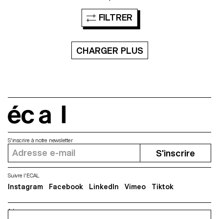
des filets pour pouvoir s’y
quelques années un
installer. Ces structures sont
incontournable des jardins qui
FILTRER
destinées à être implantées
incarne le bon temps passé
autour des arbres dans des
dehors durant l’été. « Sun »
parcs ou dans des cours
possède une structure
d’écoles, là où l’activité
tubulaire thermolaquée et
humaine se confronte aux
CHARGER PLUS
empilable. Il allie des lignes
espaces verts.
simples à des matériaux de
qualité pour répondre aux
exigences d’un mobilier
d’extérieur. Ses proportions
généreuses suggèrent le
confort tandis que sa
construction symétrique
écal
permet une utilisation simplifiée
et un changement aisé de la
toile pour une plus grande
longévité.
S'inscrire à notre newsletter
S'inscrire
Suivre l'ECAL
Instagram
Facebook
LinkedIn
Vimeo
Tiktok
Adresse