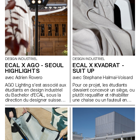
économique, peut être
la manière dont les espaces de
actualisée face aux enjeux de
vie se façonnent et la façon
durabilité, de fonctionnalité et
dont le design peut devenir une
d’esthétique.
présence active et porteuse de
sens dans les usages de tous
les jours.
DESIGN INDUSTRIEL
DESIGN INDUSTRIEL
ECAL X AGO - SEOUL
ECAL X KVADRAT -
HIGHLIGHTS
SUIT UP
avec Adrien Rovero
avec Stephane Halmai-Voisard
AGO Lighting s'est associé aux
Pour ce projet, les étudiants
étudiants en design industriel
devaient concevoir un siège, ou
du Bachelor d'ECAL, sous la
plutôt requalifier et réhabiliter
direction du designer suisse
une chaise ou un fauteuil en
Adrien Rovero, pour concevoir
utilisant des modèles existants
une collection d'installations
comme la monobloc, la chaise
lumineuses destinées à des
bistro en aluminium ou la
lieux publics tels que des
chaise longue, en tant que
musées, des halls d'hôtel, des
structure de base. En
cafés, etc. En mettant
employant des textiles
principalement l'accent sur
d’ameublement Kvadrat, les