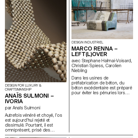
signifiant « attacher avec des
de matière première et
cordes ». Composé de sept
deviennent matière précieuse
pièces de conduits en spirale,
une fois l’objet réalisé.
« BASUANN » est assemblé à
l’aide de joints à mortaise et à
tenon pour relier la partie
assise à la partie des pieds. Il
est en outre renforcé par des
cordes qui relient solidement le
DESIGN INDUSTRIEL
tabouret. « BASUANN » fusionne
MARCO RENNA –
harmonieusement le design
LEFT(L)OVER
contemporain de meubles et
les images évocatrices de
avec Stephane Halmai-Voisard,
l’artisanat traditionnel asiatique,
Christian Spiess, Carolien
mettant en valeur l’esthétique
Niebling
du design minimaliste.
Dans les usines de
préfabrication de béton, du
DESIGN FOR LUXURY &
béton excédentaire est préparé
CRAFTSMANSHIP
pour éviter les pénuries lors
ANAÏS SULMONI –
des opérations de coulage.
IVORIA
Toutefois, cet excédent, qui
représente environ une à quatre
par Anaïs Sulmoni
tonnes par jour, est
Autrefois vénéré et choyé, l’os
généralement mis au rebut.
est aujourd’hui rejeté et
L’usine produit alors de gros
dissimulé. Pourtant, il est
blocs, transportés vers une
omniprésent, prisé des
décharge où ils deviennent du
industries cosmétique et
gravier. L’objectif de