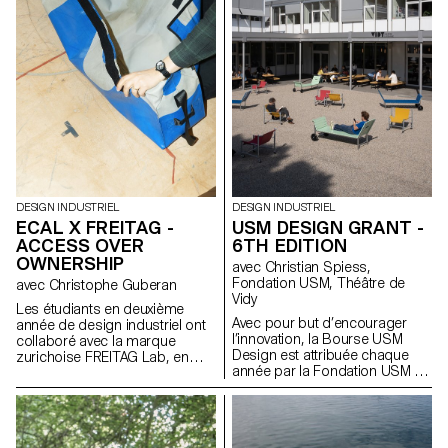
l'aspect spatial de la lumière,
designs devaient être
notre approche a consisté à
réversibles, c’est-à-dire ne pas
concevoir des structures
altérer la structure existante.
lumineuses à partir des
Tout en pouvant conserver ou
composants fournis par AGO
modifier la fonction originale de
et inspirées par le tissu urbain
la chaise, les propositions
de Séoul, plutôt que de créer
visaient à améliorer le confort et
de simples lampes.
l’aspect esthétique des sièges.
DESIGN INDUSTRIEL
DESIGN INDUSTRIEL
ECAL X FREITAG -
USM DESIGN GRANT -
ACCESS OVER
6TH EDITION
OWNERSHIP
avec Christian Spiess,
Fondation USM, Théâtre de
avec Christophe Guberan
Vidy
Les étudiants en deuxième
Avec pour but d’encourager
année de design industriel ont
l’innovation, la Bourse USM
collaboré avec la marque
Design est attribuée chaque
zurichoise FREITAG Lab, en
année par la Fondation USM à
tirant parti de leur expertise en
un projet d’étudiant·e. Dans le
sensibilisation
cadre de cette 6e édition, les
environnementale, en
étudiant·e·s du Bachelor
surcyclage de matériaux et en
Design Indus-triel de l’ECAL,
économie circulaire. En