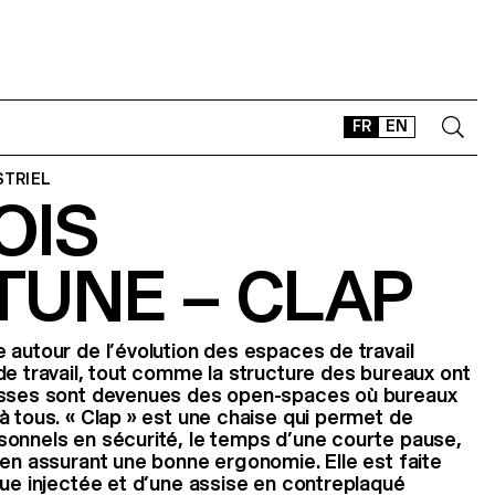
FR
EN
STRIEL
OIS
CONTACT
SHOP
TUNE – CLAP
TYPEFACES
OFFLINE-ONLINE
Instagram
Facebook
LinkedIn
Vimeo
Tikt
 autour de l’évolution des espaces de travail
de travail, tout comme la structure des bureaux ont
asses sont devenues des open-spaces où bureaux
à tous. « Clap » est une chaise qui permet de
sonnels en sécurité, le temps d’une courte pause,
 en assurant une bonne ergonomie. Elle est faite
que injectée et d’une assise en contreplaqué