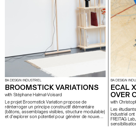
BA DESIGN INDUSTRIEL
BA DESIGN INDU
BROOMSTICK VARIATIONS
ECAL X
OVER 
with Stéphane Halmaï-Voisard
Le projet Broomstick Variation propose de
with Chris
réinterroger un principe constructif élémentaire
Les étudiant
(bâtons, assemblages visibles, structure modulable)
industriel on
et d’explorer son potentiel pour générer de nouveaux
FREITAG Lab, 
objets et mobiliers adaptés à des usages
sensibilisati
contemporains. L’objectif est de comprendre
matériaux et 
comment cette logique de conception, pensée
sur le manife
comme accessible et économique, peut être