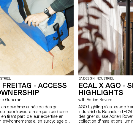
STRIEL
BA DESIGN INDUSTRIEL
 FREITAG - ACCESS
ECAL X AGO - 
OWNERSHIP
HIGHLIGHTS
tophe Guberan
with Adrien Rovero
s en deuxième année de design
AGO Lighting s'est associé a
t collaboré avec la marque zurichoise
industriel du Bachelor d'ECAL
en tirant parti de leur expertise en
designer suisse Adrien Rover
on environnementale, en surcyclage de
collection d'installations lu
en économie circulaire. En s'appuyant
lieux publics tels que des mu
ste de FREITAG, ils ont développé de
des cafés, etc. En mettant pr