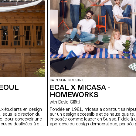
BA DESIGN INDUSTRIEL
SEOUL
ECAL X MICASA -
HOMEWORKS
with David Glättli
ux étudiants en design
Fondée en 1981, micasa a construit sa réput
, sous la direction du
sur un design accessible et de haute qualité, 
o, pour concevoir une
imposée comme leader en Suisse. Fidèle à 
mineuses destinées à des
approche du design démocratique, pensée 
sées, des halls d'hôtel,
s’intégrer naturellement au quotidien, l’entrep
incipalement l'accent
s’est associée à l'ECAL pour développer