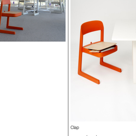
Clap
Clap