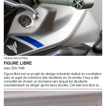
DESIGN INDUSTRIEL
FIGURE LIBRE
avec Elric Petit
Figure libre est un projet de design industriel réalisé en corrélation
avec le sujet de mémoire des étudiants en 3e année. Il leur a été
conseillé de choisir un domaine vers lequel les étudiants
souhaiteraient se diriger après leurs études. Cet exercice libre leur
a permis de s'exprimer sur le sujet de leur choix. Qu’il s’agisse de
mobilier, de mobilité, d’objets connectés ou tant d‘autres
possibles, chaque sujet traité avec sérieux devient passionnant.