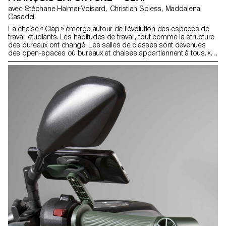
avec Stéphane Halmaï-Voisard, Christian Spiess, Maddalena
Casadei
La chaise « Clap » émerge autour de l’évolution des espaces de
travail étudiants. Les habitudes de travail, tout comme la structure
des bureaux ont changé. Les salles de classes sont devenues
des open-spaces où bureaux et chaises appartiennent à tous. «
Clap » est une chaise qui permet de conserver vos effets
personnels en sécurité, le temps d’une courte pause, grâce à une
serrure, tout en assurant une bonne ergonomie. Elle est faite
d’une structure en plastique injectée et d’une assise en
contreplaqué moulée. Le projet s’est développé autour de l’action
de s’asseoir, comme un acte d’appropriation.