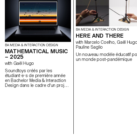
BA MEDIA & INTERACTION DESIGN
HERE AND THERE
with Marcelo Coelho, Gaël Hugo,
BA MEDIA & INTERACTION DESIGN
Pauline Saglio
MATHEMATICAL MUSIC
Un nouveau modèle éducatif po
– 2025
un monde post-pandémique
with Gaël Hugo
Soundtoys créés par les
étudiant·e·s de première année
en Bachelor Media & Interaction
Design dans le cadre d'un projet
semestriel dirigé par Gaël Hugo.