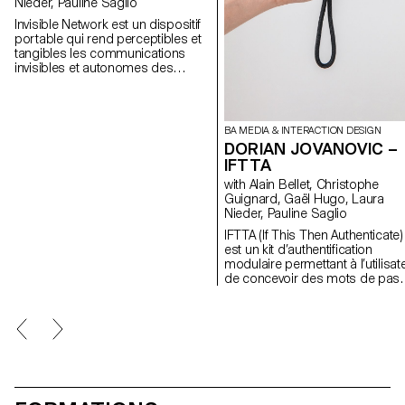
Nieder, Pauline Saglio
Invisible Network est un dispositif
portable qui rend perceptibles et
tangibles les communications
invisibles et autonomes des
machines. La manière dont elles
interagissent les unes avec les
autres s’apparente aux modes de
communications humains, créant
BA MEDIA & INTERACTION DESIGN
ainsi un véritable réseau social de
DORIAN JOVANOVIC –
machines. Ce dispositif agit en
IFTTA
médiateur entre les humains et les
machines qui les entourent. Par le
with Alain Bellet, Christophe
biais de son écran, il nous
Guignard, Gaël Hugo, Laura
transmet des bribes de ses
Nieder, Pauline Saglio
communications continues et
IFTTA (If This Then Authenticate)
silencieuses sous la forme de
est un kit d’authentification
métaphores sociales humaines.
modulaire permettant à l’utilisat
de concevoir des mots de pas
pour accéder à son
environnement numérique.
Aujourd’hui, la majorité des
services en ligne requiert une
authentification complexe.
Cependant, notre capacité à gé
nos clés devient vite
chronophage : on oublie, on se