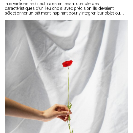
interventions architecturales en tenant compte des
caractéristiques d'un lieu choisi avec précision. Ils devaient
sélectionner un bâtiment inspirant pour y intégrer leur objet ou
intervention, en pensant à en améliorer la fonctionnalité ou à le
protéger de l'usure. Dans le cadre de cet exercice, les étudiant·e·s
étaient invités à agir comme des «chirurgiens», en adaptant leurs
projets au «corps» du bâtiment, comme des prothèses. Les
projets devaient être amovibles et non fixés de manière
permanente sur le site.