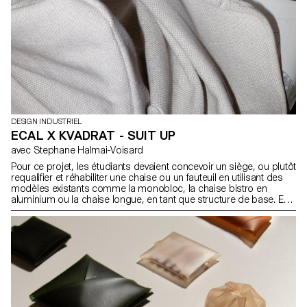
DESIGN INDUSTRIEL
ECAL X KVADRAT - SUIT UP
avec Stephane Halmai-Voisard
Pour ce projet, les étudiants devaient concevoir un siège, ou plutôt
requalifier et réhabiliter une chaise ou un fauteuil en utilisant des
modèles existants comme la monobloc, la chaise bistro en
aluminium ou la chaise longue, en tant que structure de base. En
employant des textiles d’ameublement Kvadrat, les designs
devaient être réversibles, c’est-à-dire ne pas altérer la structure
existante. Tout en pouvant conserver ou modifier la fonction
originale de la chaise, les propositions visaient à améliorer le
confort et l’aspect esthétique des sièges.