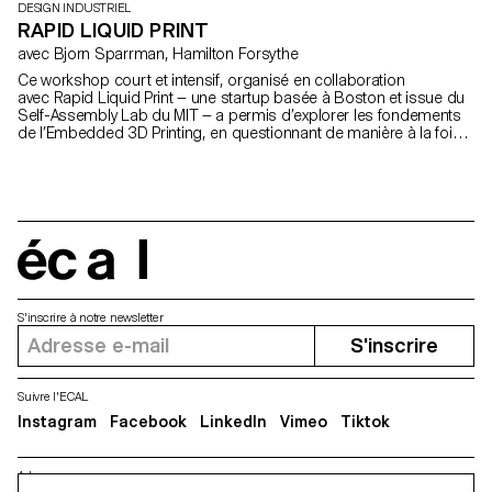
DESIGN INDUSTRIEL
RAPID LIQUID PRINT
avec Bjorn Sparrman, Hamilton Forsythe
Ce workshop court et intensif, organisé en collaboration
avec Rapid Liquid Print — une startup basée à Boston et issue du
Self-Assembly Lab du MIT — a permis d’explorer les fondements
de l’Embedded 3D Printing, en questionnant de manière à la fois
technique et poétique ce qu’est une courbe, une surface ou un
volume épaissi lorsqu’il passe du monde numérique à la réalité
physique.
écal
S'inscrire à notre newsletter
S'inscrire
Suivre l'ECAL
Instagram
Facebook
LinkedIn
Vimeo
Tiktok
Adresse