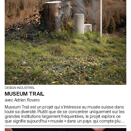
DESIGN INDUSTRIEL
MUSEUM TRAIL
avec Adrien Rovero
Museum Trail est un projet qui s’intéresse au musée suisse dans
toute sa diversité. Plutôt que de se concentrer uniquement sur les
grandes institutions largement fréquentées, le projet explore ce
que signifie aujourd’hui « musée » dans un pays qui compte plus
de mille structures muséales, soit l’une des plus fortes densités
au monde.