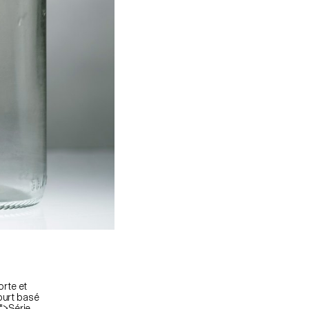
rte et
court basé
">Série