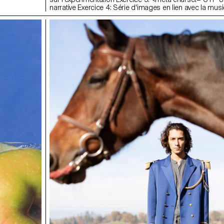
narrative Exercice 4: Série d'images en lien avec la musi
I stay de Kadebostany