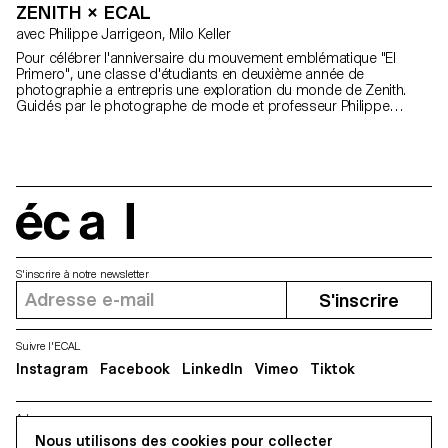
ZENITH × ECAL
avec Philippe Jarrigeon, Milo Keller
Pour célébrer l'anniversaire du mouvement emblématique "El
Primero", une classe d'étudiants en deuxième année de
photographie a entrepris une exploration du monde de Zenith.
Guidés par le photographe de mode et professeur Philippe
Jarrigeon, les étudiants ont travaillé au sein de la manufacture du
Locle et dans les studios de l'ECAL à Lausanne pour créer des
visuels spécifiquement destinés à être exposés dans le monde
entier.
écal
S'inscrire à notre newsletter
S'inscrire
Suivre l'ECAL
Instagram
Facebook
LinkedIn
Vimeo
Tiktok
Adresse
Nous utilisons des cookies pour collecter
5, avenue du Temple, CH-1020 Renens