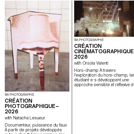
BA PHOTOGRAPHIE
CRÉATION
CINÉMATOGRAPHIQUE
2026
with Orsola Valenti
Hors-champ À travers
l’exploration du hors-champ, le
étudiant·e·s développent une
approche sensible et réflexive d
la création audiovisuelle. Lors d
semestre, les étudiant·e·s sont
BA PHOTOGRAPHIE
amenés à réfléchir aux enjeux
CRÉATION
politiques et formels de l’image
PHOTOGRAPHIQUE–
en mouvement ainsi qu'aux
2026
relations entre le visible et le no
with Natacha Lesueur
visible.
Documenteur, puissance du faux
À partir de projets développés