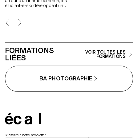
autour d’un thème commun, les
étudiant-e-s-x développent un
travail personnel et approfondi
autour de la thématique du faux-
semblant. Iels construisent un
projet qui joue avec les limites de
la véracité de la photographie et
l'utilisant comme artifice du
mensonge.
FORMATIONS
VOIR TOUTES LES
LIÉES
FORMATIONS
BA PHOTOGRAPHIE
écal
S'inscrire à notre newsletter