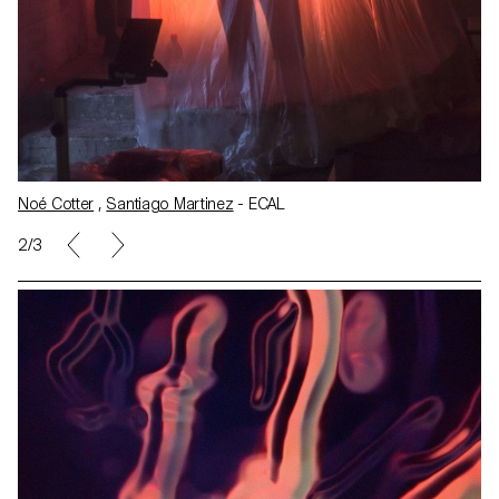
Noé Cotter
,
Santiago Martinez
- ECAL
2/3