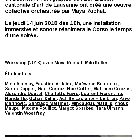
cantonale d’art de Lausanne ont créé une oeuvre
collective orchestrée par Maya Rochat.
Le jeudi 14 juin 2018 dès 18h, une installation
immersive et sonore réanimera le Corso le temps
d’une soirée.
Workshop
(2018)
avec
Maya Rochat
,
Milo Keller
Étudiant·e·s
Mina Albespy
,
Faustine Ardaine
,
Maëwenn Bourcelot
,
Sarah Coppet
,
Gaël Corboz
,
Noé Cotter
,
Matthieu Croizier
,
Alexandra Dautel
,
Charlotte Favre
,
Laurent Fiorentino
,
Norida Ho
,
Gohan Keller
,
Achille Laplante – Le Brun
,
Pavo
Marinovic
,
Santiago Martinez
,
Mindaugas Matulis
,
Anouk
Maupu
,
Maxime Pouillot
,
Margot Sparkes
,
Tara Ulmann
,
Valentin Woeffray