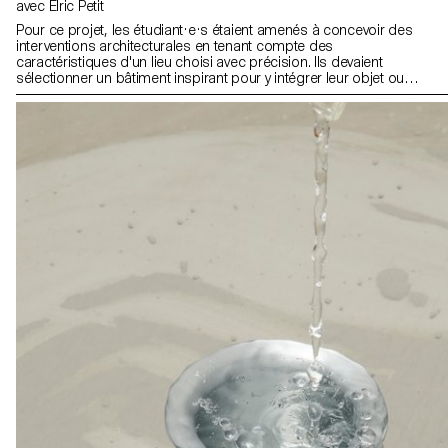
avec Elric Petit
Pour ce projet, les étudiant·e·s étaient amenés à concevoir des
interventions architecturales en tenant compte des
caractéristiques d'un lieu choisi avec précision. Ils devaient
sélectionner un bâtiment inspirant pour y intégrer leur objet ou
intervention, en pensant à en améliorer la fonctionnalité ou à le
protéger de l'usure. Dans le cadre de cet exercice, les étudiant·e·s
étaient invités à agir comme des «chirurgiens», en adaptant leurs
projets au «corps» du bâtiment, comme des prothèses. Les
projets devaient être amovibles et non fixés de manière
permanente sur le site.