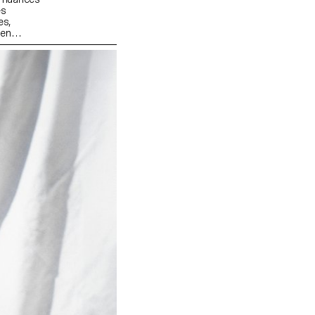
es
es,
 en
 leur propre