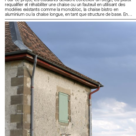
requalifier et réhabiliter une chaise ou un fauteuil en utilisant des
modèles existants comme la monobloc, la chaise bistro en
aluminium ou la chaise longue, en tant que structure de base. En
employant des textiles d’ameublement Kvadrat, les designs
devaient être réversibles, c’est-à-dire ne pas altérer la structure
existante. Tout en pouvant conserver ou modifier la fonction
originale de la chaise, les propositions visaient à améliorer le
confort et l’aspect esthétique des sièges.