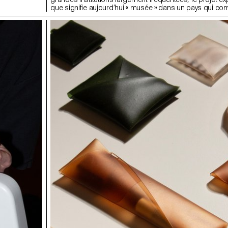
que signifie aujourd’hui « musée » dans un pays qui co
de mille structures muséales, soit l’une des plus fortes
monde.