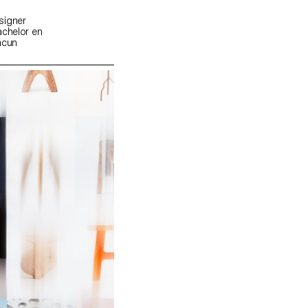
signer
achelor en
hacun