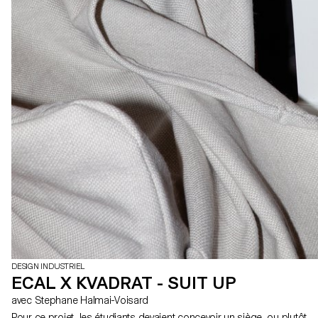
DESIGN INDUSTRIEL
ECAL X KVADRAT - SUIT UP
avec Stephane Halmai-Voisard
Pour ce projet, les étudiants devaient concevoir un siège, ou plutôt