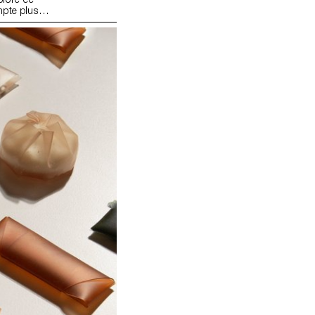
mpte plus
 densités au