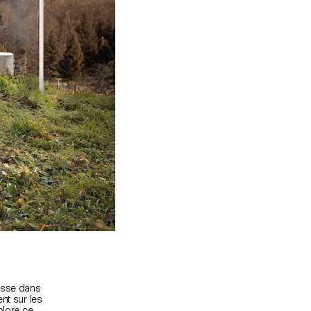
uisse dans
nt sur les
plore ce