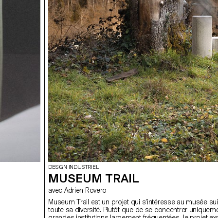
DESIGN INDUSTRIEL
MUSEUM TRAIL
avec Adrien Rovero
Museum Trail est un projet qui s’intéresse au musée s
toute sa diversité. Plutôt que de se concentrer uniqueme
grandes institutions largement fréquentées, le projet ex