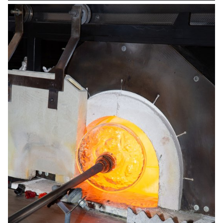
école située dans un quartier économiquement et
géographiquement vulnérable. Ma recherche s’est portée sur
l’ébénisterie, la confection sur mesure et l’impression textile. Le
projet s’est déroulé en deux temps : un travail de design local en
collaboration avec les artisans concernés, puis trois ateliers
permettant aux enfants de découvrir des métiers manuels tout en
développant leur créativité afin de réaliser des objets utilisables
dans l’enceinte de l’école.