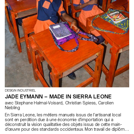
DESIGN INDUSTRIEL
JADE EYMANN – MADE IN SIERRA LEONE
avec Stephane Halmai-Voisard, Christian Spiess, Carolien
Niebling
En Sierra Leone, les métiers manuels issus de l’artisanat local
sont en perdition due à une économie d’importation qui a
déconstruit la vision qualitative des objets issus de cette main-
d’œuvre pour des standards occidentaux. Mon travail de diplôme
consiste en l’organisation d’ateliers créatifs pour les enfants d’une