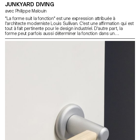
JUNKYARD DIVING
avec Philippe Malouin
"La forme suit la fonction" est une expression attribuée à
l'architecte moderniste Louis Sullivan. C'est une affirmation qui est
tout à fait pertinente pour le design industriel. D'autre part, la
forme peut parfois aussi déterminer la fonction dans un
processus d'exploration inverse. Au cours de la semaine de
workshop avec Philippe Malouin, les étudiants ont été encouragés
à rechercher de nouvelles fonctions inspirées par des formes
trouvées dans un centre de recyclage de métaux. Dans ce
processus, des découvertes et des associations aléatoires ont
été faites pour générer un vocabulaire de formes nouveau et
surprenant.