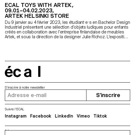
ECAL TOYS WITH ARTEK,
09.01–04.02.2023,
ARTEK HELSINKI STORE
Du 9 janvier au 4 février 2023, les étudiant·e·s en Bachelor Design
Industriel présentent une sélection d’objets ludiques pour enfants
créés en collaboration avec l’entreprise finlandaise de meubles
Artek, et sous la direction de la designer Julie Richoz. L'exposition
se tiendra dans le magasin de la marque à Helsinki.
écal
S'inscrire à notre newsletter
S'inscrire
Suivre l'ECAL
Instagram
Facebook
LinkedIn
Vimeo
Tiktok
Adresse