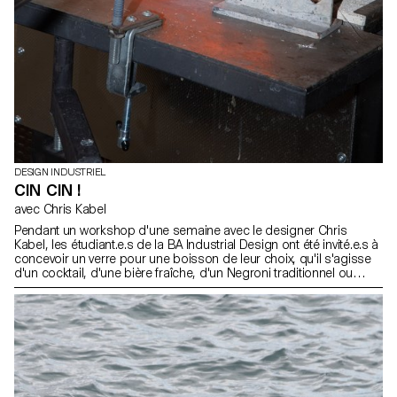
DESIGN INDUSTRIEL
CIN CIN !
avec Chris Kabel
Pendant un workshop d'une semaine avec le designer Chris
Kabel, les étudiant.e.s de la BA Industrial Design ont été invité.e.s à
concevoir un verre pour une boisson de leur choix, qu'il s'agisse
d'un cocktail, d'une bière fraîche, d'un Negroni traditionnel ou
simplement d'un verre à eau pour étancher leur soif. Les designs
finaux reflètent les caractéristiques de la boisson ou soulignent la
façon dont la boisson est préparée, servie et bue. Tous les verres
ont été soufflés dans la cour de l'ECAL avec le soutien des
artisan.e.s du fabricant de verre suisse Niesenglass.