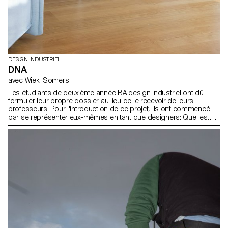
DESIGN INDUSTRIEL
DNA
avec Wieki Somers
Les étudiants de deuxième année BA design industriel ont dû
formuler leur propre dossier au lieu de le recevoir de leurs
professeurs. Pour l'introduction de ce projet, ils ont commencé
par se représenter eux-mêmes en tant que designers: Quel est
leur ADN en tant que designer ? Ils ont présenté un dossier clair lié
à leurs propres fascinations et à des sujets pertinents dans le
domaine du design et à l'époque à laquelle nous vivons. Ils ont
développé un concept de produit à partir d'une idée originale et
d'une vision artistique. Les résultats sont exprimés sous forme de
produits, de meubles, d'accessoires, proposant une nouvelle
vision et une nouvelle façon de produire avec un design
exemplaire. Les domaines d'intérêt sont variés, allant des projets
open-source à la fascination pour les processus.