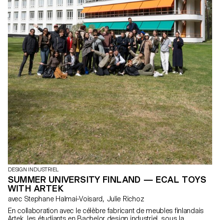
DESIGN INDUSTRIEL
SUMMER UNIVERSITY FINLAND — ECAL TOYS
WITH ARTEK
avec Stephane Halmai-Voisard, Julie Richoz
En collaboration avec le célèbre fabricant de meubles finlandais
Artek, les étudiants en Bachelor design industriel, sous la