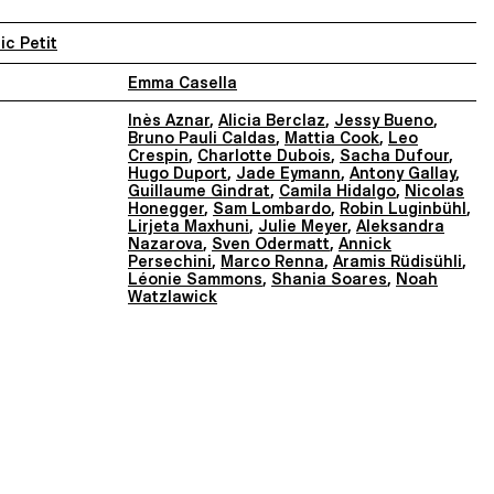
ric Petit
Emma Casella
Inès Aznar
,
Alicia Berclaz
,
Jessy Bueno
,
Bruno Pauli Caldas
,
Mattia Cook
,
Leo
Crespin
,
Charlotte Dubois
,
Sacha Dufour
,
Hugo Duport
,
Jade Eymann
,
Antony Gallay
,
Guillaume Gindrat
,
Camila Hidalgo
,
Nicolas
Honegger
,
Sam Lombardo
,
Robin Luginbühl
,
Lirjeta Maxhuni
,
Julie Meyer
,
Aleksandra
Nazarova
,
Sven Odermatt
,
Annick
Persechini
,
Marco Renna
,
Aramis Rüdisühli
,
Léonie Sammons
,
Shania Soares
,
Noah
Watzlawick