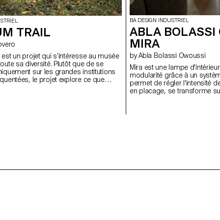
BA DESIGN INDUSTRIEL
STRIEL
ABLA BOLASSI
M TRAIL
MIRA
 Rovero
by Abla Bolassi Owoussi
est un projet qui s’intéresse au musée
oute sa diversité. Plutôt que de se
Mira est une lampe d'intérieur
iquement sur les grandes institutions
modularité grâce à un systèm
quentées, le projet explore ce que
permet de régler l'intensité de
urd’hui « musée » dans un pays qui
en placage, se transforme su
e mille structures muséales, soit l’une
de la position du mécanisme, 
tes densités au monde.
et la forme. Ce projet répond
flexibilité dans l'espace dome
recherche personnelle sur l'ob
chemin entre technicité discr
poétique de la matière.