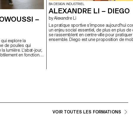
BA DESIGN INDUSTRIEL
ALEXANDRE LI – DIEGO
 OWOUSSI –
by Alexandre Li
La pratique sportive s’impose aujourd’hui 
un enjeu social essentiel, de plus en plus de 
se rassemblent en centre-ville pour pratiquer
ensemble. Diego est une proposition de mobi
 qui explore la
urbain visant à s’inscrire dans cette dynamiq
e de poulies qui
réintroduisant le football au cœur de l’espace
 la lumière. L'abat-jour,
Pensé pour les places publiques et parcs so
btilement en fonction
exploités, ce projet invite à se rassembler et 
jouant sur la lumière
partager dans l’espace public à travers le spo
 à un besoin de
D’un simple basculement Diego se transfor
stique et reflète une
banc à but de foot. Mobile grâce à ses roues
jet évolutif, à mi-
intégrées, Diego se déplace et se réorganise
ète et expression
librement selon les envies des usagers. Un s
module invite au jeu, tandis que leur combin
dessine un véritable terrain, avec ses buts en
extrémité et ses gradins pour les spectateurs
VOIR TOUTES LES FORMATIONS