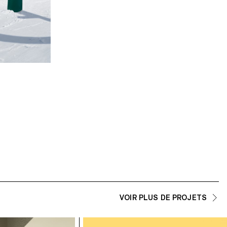
Aleksandra Nazarova
- Girka
Robin Luginbühl
- 0-pad
Hugo Duport
- Antenna
VOIR PLUS DE PROJETS