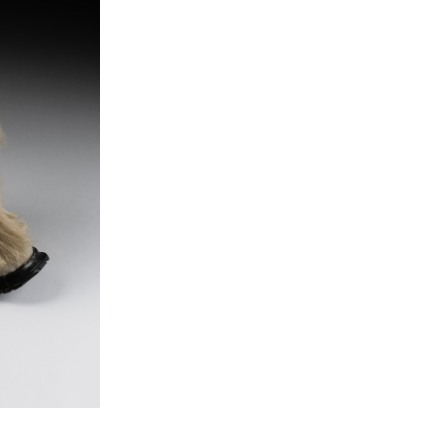
Jessy Bueno
- Nimbe
Charlotte Dubois
- Boya
Mattia Cook
- Prodomus