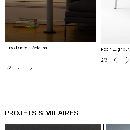
Aleksandra Nazarova
- Girka
Aleksandra Naz
Hugo Duport
- Antenna
Robin Luginbühl
- 0-pad
Robin Luginbüh
Hugo Duport
- 
2/3
1/2
PROJETS SIMILAIRES