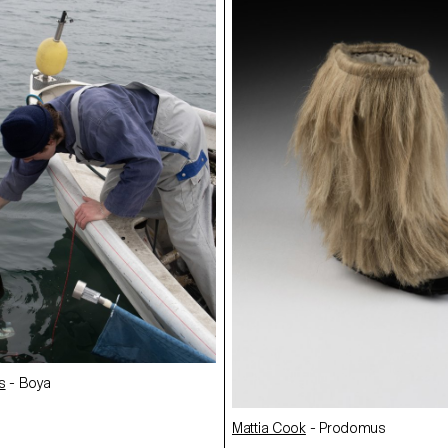
s
- Boya
Nimbe
rodomus
Jessy Bueno
Mattia Cook
- Prodomus
- Nimbe