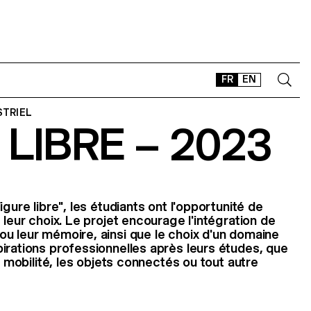
FR
EN
STRIEL
 LIBRE – 2023
CONTACT
SHOP
TYPEFACES
OFFLINE-ONLINE
igure libre", les étudiants ont l'opportunité de
Instagram
Facebook
LinkedIn
Vimeo
Tikt
 leur choix. Le projet encourage l'intégration de
u leur mémoire, ainsi que le choix d'un domaine
irations professionnelles après leurs études, que
la mobilité, les objets connectés ou tout autre