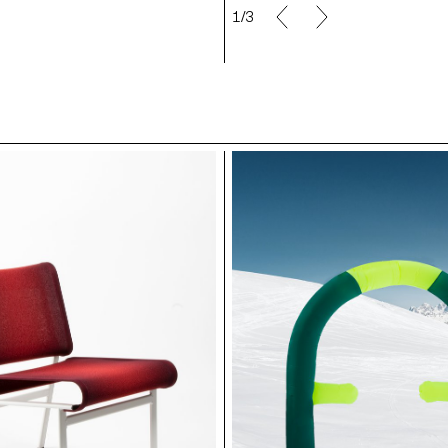
Charlotte Dubois
- Boya
1/3