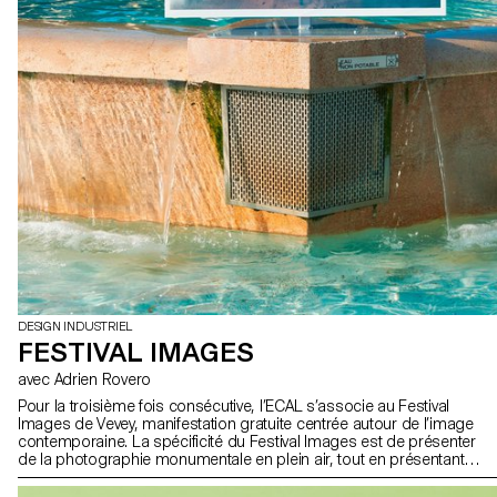
DESIGN INDUSTRIEL
FESTIVAL IMAGES
avec Adrien Rovero
Pour la troisième fois consécutive, l’ECAL s’associe au Festival
Images de Vevey, manifestation gratuite centrée autour de l’image
contemporaine. La spécificité du Festival Images est de présenter
de la photographie monumentale en plein air, tout en présentant
des projets autours de l’image dans un sens plus large en
intérieur. Pour l’édition 2016, et suite au succès de l’installation