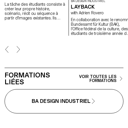
BA DESIGN INDUSTRIEL
La tâche des étudiants consiste à
LAYBACK
créer leur propre histoire,
with Adrien Rovero
scénario, récit ou séquence à
partir d'images existantes. Ils
En collaboration avec le reno
utilisent leurs intérêts personnels,
Bundesamt für Kultur (BAK),
leur imagination et leurs idées
l’Office fédéral de la culture, de
pour relier les images entre elles.
étudiants de troisième année d
Ils peuvent poursuivre l'intrigue
Bachelor en design industriel,
des images, faire des recherches
sous la direction d’Adrien Rover
approfondies, écrire des histoires
ont conçu l’espace de médiatio
fictives ou raconter des histoires
de l’exposition des Swiss Desi
basées sur des expériences
Awards à Bâle, qui se tiendra
personnelles. Les étudiants ont la
pendant la foire Art Basel en jui
liberté de photographier, de
2024.
générer ou de filmer.
FORMATIONS
VOIR TOUTES LES
LIÉES
FORMATIONS
BA DESIGN INDUSTRIEL