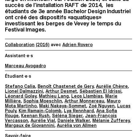
succès de l’installation RAFT de 2014, les
étudiants de 3e année Bachelor Design Industriel
ont créé des dispositifs «aquatiques»
investissant les berges de Vevey le temps du
Festival Images.
Collaboration
(2016)
avec
Adrien Rovero
Assistant·e·s
Marceau Avogadro
Étudiant·e·s
Stefano Calia
,
Benoît Chastenet de Gery
,
Aurélie Chèvre
,
Lionel Dalmazzini
,
Arthur Desmet
,
Sébastien El Idrissi
,
Léonard Golay
,
Mathieu Lang
,
Leos Llambias
,
Marie
Millière
,
Sophia Moeschlin
,
Arthur Monnereau
,
Mauro
Mota Martinho
,
Maki Nakaya-Sommet
,
Zoé Nguyen
,
Lucas
Pouly
,
Kim Ramain-Colomb
,
Lya Rennhard
,
Ana Sofia
Rouge
,
Keenan Rush
,
Séléna Sieger
,
Jean-François
Vercasson
,
Aurélie Vial
,
Daniele Walker
,
Mélanie Zufferey
,
Margaux de Giovannini
,
Aurélia von Allmen
Savoir-faire