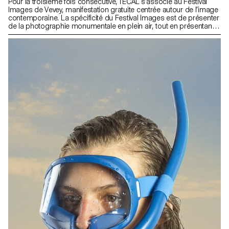
Pour la troisième fois consécutive, l’ECAL s’associe au Festival
Images de Vevey, manifestation gratuite centrée autour de l’image
contemporaine. La spécificité du Festival Images est de présenter
de la photographie monumentale en plein air, tout en présentant
des projets autours de l’image dans un sens plus large en
intérieur. Pour l’édition 2016, et suite au succès de l’installation
RAFT de 2014, les étudiants de 3e année Bachelor Design
Industriel ont créé des dispositifs «aquatiques» investissant les
berges de Vevey le temps du Festival Images.