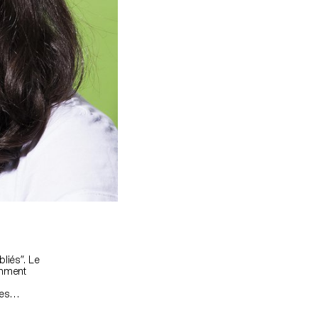
liés”. Le
amment
res