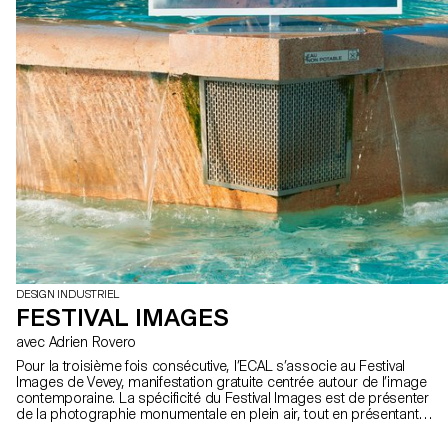
DESIGN INDUSTRIEL
FESTIVAL IMAGES
avec Adrien Rovero
Pour la troisième fois consécutive, l’ECAL s’associe au Festival
Images de Vevey, manifestation gratuite centrée autour de l’image
contemporaine. La spécificité du Festival Images est de présenter
de la photographie monumentale en plein air, tout en présentant
des projets autours de l’image dans un sens plus large en
intérieur. Pour l’édition 2016, et suite au succès de l’installation