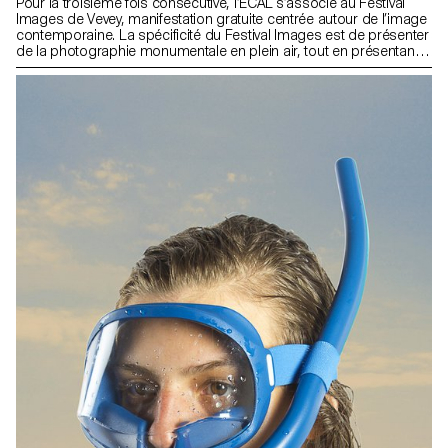
Pour la troisième fois consécutive, l’ECAL s’associe au Festival
Images de Vevey, manifestation gratuite centrée autour de l’image
contemporaine. La spécificité du Festival Images est de présenter
de la photographie monumentale en plein air, tout en présentant
des projets autours de l’image dans un sens plus large en
intérieur. Pour l’édition 2016, et suite au succès de l’installation
RAFT de 2014, les étudiants de 3e année Bachelor Design
Industriel ont créé des dispositifs «aquatiques» investissant les
berges de Vevey le temps du Festival Images.