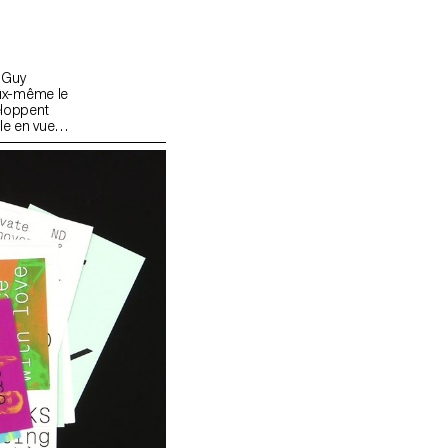
 Guy
ux-même le
veloppent
le en vue
e.