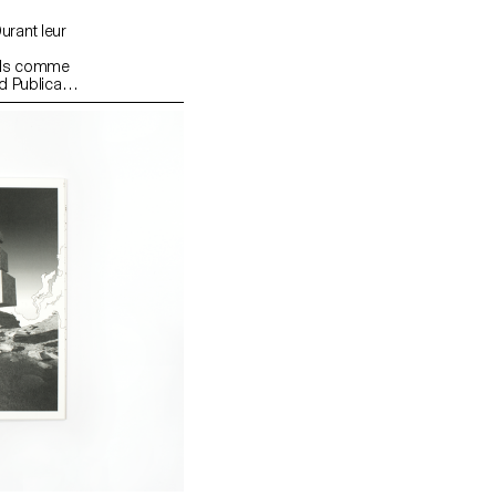
urant leur
s
urels comme
d Publica,