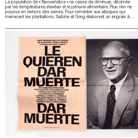
La population de « Neovertebra » ne cesse de diminuer, décimée
par les températures élevées et la pénurie alimentaire. Plus rien ne
pousse en dehors des serres. Pour remédier aux attaques qui
menacent les plantations, Sabina et Greg élaborent un engrais à
base de pissenlits. « Sabina? » est un roman graphique en
réponse à l’effondrement possible de la civilisation. Face à un
certain sentiment d’impuissance et de passivité, la technique du
collage manuel apparaît comme un palimpseste à travers lequel
l’histoire peut assumer de nouvelles perspectives. Images
récoltées et créations personnelles s’accumulent puis se
dégradent au fil de cette dystopie, encourageant la projection du
lecteur et l’assimilation de ces informations.