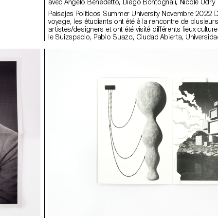
avec Angelo Benedetto, Diego Bontognali, Nicole Udry
Paisajes Políticos Summer University Novembre 2022 D
voyage, les étudiants ont été à la rencontre de plusieur
artistes/designers et ont été visité différents lieux cult
le Suizspacio, Pablo Suazo, Ciudad Abierta, Universida
Gam, Naranja Publicaciones, Tipo Movil.