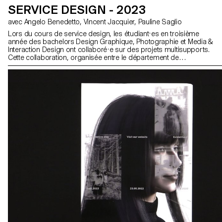
SERVICE DESIGN - 2023
avec Angelo Benedetto, Vincent Jacquier, Pauline Saglio
Lors du cours de service design, les étudiant·es en troisième
année des bachelors Design Graphique, Photographie et Media &
Interaction Design ont collaboré·e sur des projets multisupports.
Cette collaboration, organisée entre le département de
Communication Visuelle, avait pour thème les SDGs (Sustainable
Development Goals). Le thème "Pour la bonne cause, faites des
SDGs une réalité" visait à promouvoir des causes qui tenaient à
cœur à chaque groupe d'étudiant·es. Tous les projets étaient
composés d'au moins deux supports distincts, dont un support
principal et un secondaire. Les étudiant·es avaient la liberté de
choisir les médias les plus pertinents pour leurs projets, que ce
soit un site web, des publications, des affiches, une séquence
vidéo et même de la réalité virtuelle.