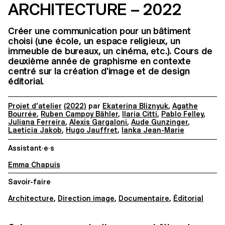
ARCHITECTURE – 2022
Créer une communication pour un bâtiment
choisi (une école, un espace religieux, un
immeuble de bureaux, un cinéma, etc.). Cours de
deuxième année de graphisme en contexte
centré sur la création d'image et de design
éditorial.
Projet d’atelier
(2022)
par
Ekaterina Bliznyuk
,
Agathe
Bourrée
,
Ruben Campoy Bähler
,
Ilaria Citti
,
Pablo Felley
,
Juliana Ferreira
,
Alexis Gargaloni
,
Aude Gunzinger
,
Laeticia Jakob
,
Hugo Jauffret
,
Ianka Jean-Marie
Assistant·e·s
Emma Chapuis
Savoir-faire
Architecture
,
Direction image
,
Documentaire
,
Éditorial