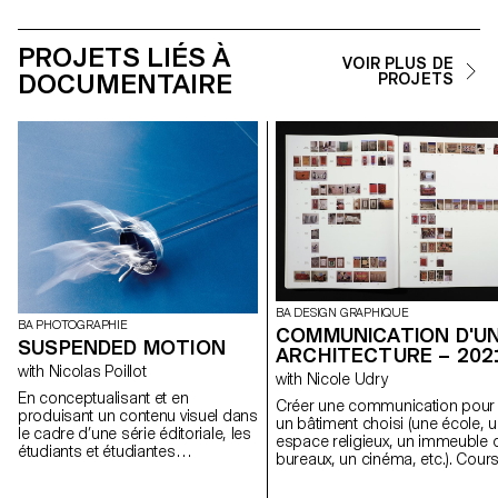
PROJETS LIÉS À
VOIR PLUS DE
DOCUMENTAIRE
PROJETS
BA DESIGN GRAPHIQUE
BA PHOTOGRAPHIE
COMMUNICATION D'U
SUSPENDED MOTION
ARCHITECTURE – 202
with Nicolas Poillot
with Nicole Udry
En conceptualisant et en
Créer une communication pour
produisant un contenu visuel dans
un bâtiment choisi (une école, 
le cadre d’une série éditoriale, les
espace religieux, un immeuble 
étudiants et étudiantes
bureaux, un cinéma, etc.). Cour
aborderont de manière pratique,
de deuxième année de graphi
créative et professionnelle la
en contexte centré sur la créati