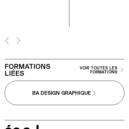
notion de photographie
d'image et de design éditorial.
appliquée, en étroite collaboration
avec le Directeur Artistique Nicolas
Poillot.
FORMATIONS
VOIR TOUTES LES
LIÉES
FORMATIONS
BA DESIGN GRAPHIQUE