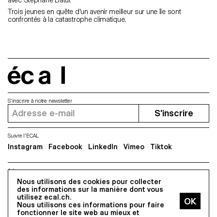
Trois jeunes en quête d'un avenir meilleur sur une île sont
confrontés à la catastrophe climatique.
écal
S'inscrire à notre newsletter
S'inscrire
Suivre l'ECAL
Instagram
Facebook
LinkedIn
Vimeo
Tiktok
Adresse
5, avenue du Temple, CH-1020 Renens
Nous utilisons des cookies pour collecter
des informations sur la manière dont vous
utilisez ecal.ch.
Nous utilisons ces informations pour faire
Tous droits réservés @2026
fonctionner le site web au mieux et
Contact
Impressum
Hub
Presse