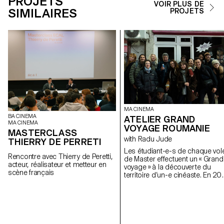
PROJETS
VOIR PLUS DE
SIMILAIRES
PROJETS
MA CINEMA
BA CINEMA
ATELIER GRAND
MA CINEMA
VOYAGE ROUMANIE
MASTERCLASS
with Radu Jude
THIERRY DE PERRETI
Les étudiant-e-s de chaque vol
Rencontre avec Thierry de Peretti,
de Master effectuent un « Grand
acteur, réalisateur et metteur en
voyage » à la découverte du
scène français
territoire d’un-e cinéaste. En 20
iels se sont rendus en Roumani