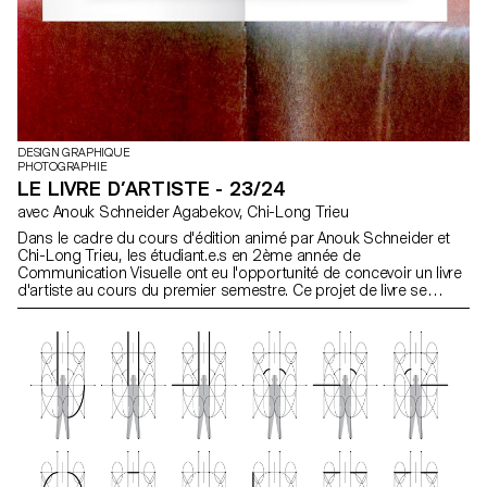
DESIGN GRAPHIQUE
PHOTOGRAPHIE
LE LIVRE D’ARTISTE - 23/24
avec Anouk Schneider Agabekov, Chi-Long Trieu
Dans le cadre du cours d'édition animé par Anouk Schneider et
Chi-Long Trieu, les étudiant.e.s en 2ème année de
Communication Visuelle ont eu l'opportunité de concevoir un livre
d'artiste au cours du premier semestre. Ce projet de livre se
distingue par son approche contemporaine visant à créer un
objet éditorial qui intègre harmonieusement forme et contenu
dans le contexte actuel du paysage éditorial. Les étudiant.e.s ont
été encouragés à exploiter leur liberté artistique à tous les niveaux
de création, que ce soit en termes de format, de choix de papier,
de reliure, de mise en page, d'illustrations, de texte ou de
typographie. Dans le cadre de ce cours, le livre d'artiste peut
prendre forme à travers diverses modalités d'illustrations, telles
que la photographie, la reproduction, la mise en contexte, le
dessin, la 3D, etc. L'accent est mis sur la vision artistique de
l'auteur.ice et sur les moyens mis en œuvre pour la concrétiser.