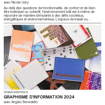
avec Nicole Udry
Au-delà des questions de fonctionnalité, de confort et de bien-
être individuel ou collectif, l’environnement bâti est à même de
répondre de manière stimulante à des défis sociétaux,
énergétiques et environnementaux. L’espace de travail ou
d’habitation, l’espace public, l’espace intérieur, la rue, sont portés
par de véritables déclarations d’intentions qui motivent leurs
formes. Les élèves de 2ème année en Design graphique ont
travaillé sur une communication basée sur un de ces principes
(ou d’autres) et sur la réalisation architecturale qui s’y réfère afin
d’en faire la promotion.
DESIGN GRAPHIQUE
GRAPHISME D'INFORMATION 2024
avec Angelo Benedetto