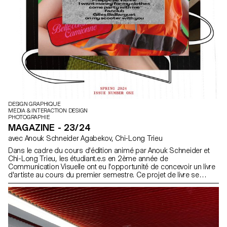
DESIGN GRAPHIQUE
MEDIA & INTERACTION DESIGN
PHOTOGRAPHIE
MAGAZINE - 23/24
avec Anouk Schneider Agabekov, Chi-Long Trieu
Dans le cadre du cours d'édition animé par Anouk Schneider et
Chi-Long Trieu, les étudiant.e.s en 2ème année de
Communication Visuelle ont eu l'opportunité de concevoir un livre
d'artiste au cours du premier semestre. Ce projet de livre se
distingue par son approche contemporaine visant à créer un
objet éditorial qui intègre harmonieusement forme et contenu
dans le contexte actuel du paysage éditorial. Les étudiant.e.s ont
été encouragés à exploiter leur liberté artistique à tous les niveaux
de création, que ce soit en termes de format, de choix de papier,
de reliure, de mise en page, d'illustrations, de texte ou de