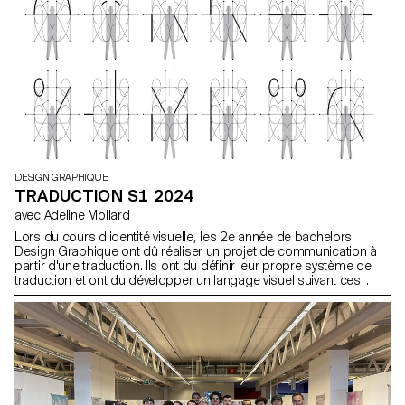
Les étudiant.e.s endossent des rôles multiples en tant qu'éditeur,
conservateur et architecte, couvrant ainsi les responsabilités de
directeur artistique, designer, photographe, styliste, illustrateur,
typographe, rédacteur en chef, et secrétaire de rédaction. Ce
cours met en avant le design éditorial contemporain en explorant
le potentiel narratif d'une séquence de contenu maîtrisé.
DESIGN GRAPHIQUE
TRADUCTION S1 2024
avec Adeline Mollard
Lors du cours d'identité visuelle, les 2e année de bachelors
Design Graphique ont dû réaliser un projet de communication à
partir d'une traduction. Ils ont du définir leur propre système de
traduction et ont du développer un langage visuel suivant ces
règles.