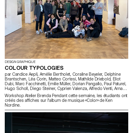
DESIGN GRAPHIQUE
COLOUR TYPOLOGIES
par Candice Aepli, Amélie Bertholet, Coraline Beyeler, Delphine
Brantschen, Léa Corin, Matteo Cortesi, Mathilde Driebold, Eliot
Dubi, Marc Facchinetti, Emilie Müller, Dorian Pangallo, Paul Paturel,
Hugo Scholl, Diego Steiner, Cyprien Valenza, Alfredo Venti, Arnaud
Wenger, Constance Mauler, Flora Hayoz, Lidia Molina González,
Workshop Atelier Brenda Pendant cette semaine, les étudiants ont
Vladislav Tschumi
créés des affiches sur l'album de musique «Color» de Ken
Nordine.