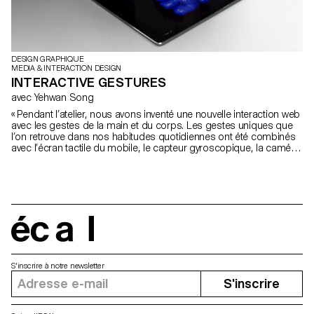
DESIGN GRAPHIQUE
MEDIA & INTERACTION DESIGN
INTERACTIVE GESTURES
avec Yehwan Song
« Pendant l’atelier, nous avons inventé une nouvelle interaction web
avec les gestes de la main et du corps. Les gestes uniques que
l’on retrouve dans nos habitudes quotidiennes ont été combinés
avec l’écran tactile du mobile, le capteur gyroscopique, la caméra
web et les microphones, et ont créé une nouvelle narration dans
les sites web à l’écran. Comme nous utilisons des gestes
spécifiques pour exprimer certains sentiments, nous devons
créer une interaction web plus sophistiquée et diversifiée. Cet
atelier a été la première étape de l’invention et de l’exploration
d’une interaction diversifiée avec l’utilisateur et d’une narration
sophistiquée sur le web. » Yehwan Song
écal
S'inscrire à notre newsletter
S'inscrire