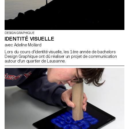
DESIGN GRAPHIQUE
IDENTITÉ VISUELLE
avec Adeline Mollard
Lors du cours d'identité visuelle, les 1ère année de bachelors
Design Graphique ont dû réaliser un projet de communication
autour d'un quartier de Lausanne.