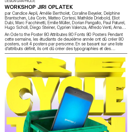
DESIGN GRAPHIQUE
WORKSHOP JIRI OPLATEK
par Candice Aepli, Amélie Bertholet, Coraline Beyeler, Delphine
Brantschen, Léa Corin, Matteo Cortesi, Mathilde Driebold, Eliot
Dubi, Marc Facchinetti, Emilie Müller, Dorian Pangallo, Paul Paturel,
Hugo Scholl, Diego Steiner, Cyprien Valenza, Alfredo Venti, Arnaud
Wenger, Constance Mauler, Flora Hayoz, Lidia Molina González
An Ode to the Poster 80 Attributes 80 Fonts 80 Posters Pendant
cette semaine, les étudiants de deuxième année ont dû créer 80
posters, soit 4 posters par personne. En se basant sur une liste
d'attributs définit, ils ont dû créer des typographies et des
concept autour de ces derniers.