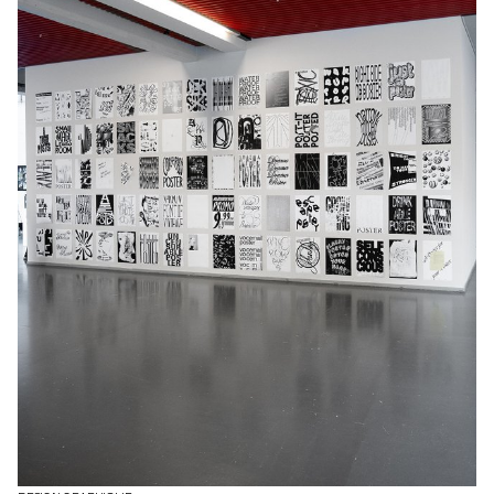
typographie. Dans le cadre de ce cours, le livre d'artiste peut
prendre forme à travers diverses modalités d'illustrations, telles
que la photographie, la reproduction, la mise en contexte, le
dessin, la 3D, etc. L'accent est mis sur la vision artistique de
l'auteur.ice et sur les moyens mis en œuvre pour la concrétiser.
Les étudiant.e.s endossent des rôles multiples en tant qu'éditeur,
conservateur et architecte, couvrant ainsi les responsabilités de
directeur artistique, designer, photographe, styliste, illustrateur,
typographe, rédacteur en chef, et secrétaire de rédaction. Ce
cours met en avant le design éditorial contemporain en explorant
le potentiel narratif d'une séquence de contenu maîtrisé.