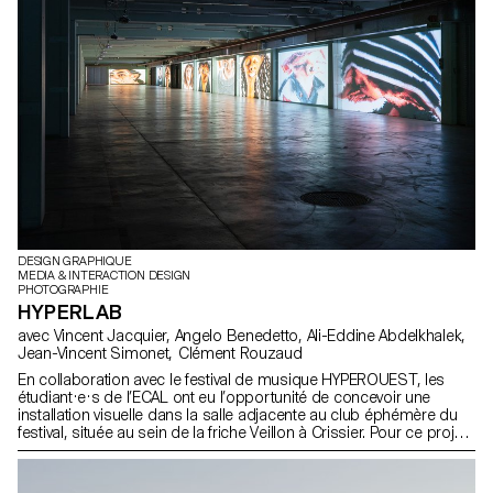
DESIGN GRAPHIQUE
MEDIA & INTERACTION DESIGN
PHOTOGRAPHIE
HYPERLAB
avec Vincent Jacquier, Angelo Benedetto, Ali-Eddine Abdelkhalek,
Jean-Vincent Simonet, Clément Rouzaud
En collaboration avec le festival de musique HYPEROUEST, les
étudiant·e·s de l’ECAL ont eu l’opportunité de concevoir une
installation visuelle dans la salle adjacente au club éphémère du
festival, située au sein de la friche Veillon à Crissier. Pour ce projet,
les étudiant·e·s de 1res années ont travaillé en groupes,
mélangeant les Bachelors Design graphique, Media & Interaction
Design et Photographie. Leur objectif principal était de donner vie