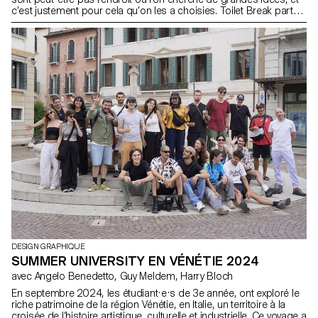
c’est justement pour cela qu’on les a choisies. Toilet Break part
de cet espace souvent ignoré pour questionner notre manière de
vivre ensemble, d’occuper l’espace, de créer du lien. Ce premier
numéro explore les entre-deux : public et privé, intérieur et
extérieur. Il réunit des voix de Suisse, de Belgique, du Japon. Un
lieu où les idées circulent librement, où le sérieux côtoie le décalé.
Un projet collectif et personnel, pour tester, écouter autrement,
croire aux détours. Un moment pour s’asseoir et réfléchir.
DESIGN GRAPHIQUE
SUMMER UNIVERSITY EN VÉNÉTIE 2024
avec Angelo Benedetto, Guy Meldem, Harry Bloch
En septembre 2024, les étudiant·e·s de 3e année, ont exploré le
riche patrimoine de la région Vénétie, en Italie, un territoire à la
croisée de l’histoire artistique, culturelle et industrielle. Ce voyage a