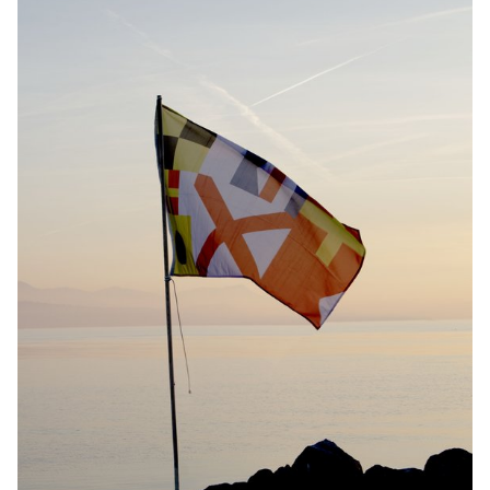
à des séquences visuelles puissantes et créatives autour du
thème central « HYPER ». Simultanément, les étudiant·e·s de
deuxième année de l’option Design graphique ont enrichi ce
projet en développant l’identité visuelle de l’exposition. Ces
collaborations interdisciplinaires ont stimulé les échanges et
favorisé une cohésion visuelle, reliant les différentes propositions
tout en renforçant l’aspect « laboratoire » et expérimental du projet.