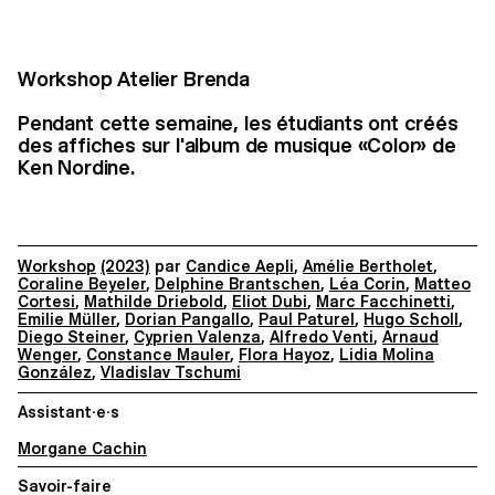
Workshop Atelier Brenda
Pendant cette semaine, les étudiants ont créés
des affiches sur l'album de musique «Color» de
Ken Nordine.
Workshop
(2023)
par
Candice Aepli
,
Amélie Bertholet
,
Coraline Beyeler
,
Delphine Brantschen
,
Léa Corin
,
Matteo
Cortesi
,
Mathilde Driebold
,
Eliot Dubi
,
Marc Facchinetti
,
Emilie Müller
,
Dorian Pangallo
,
Paul Paturel
,
Hugo Scholl
,
Diego Steiner
,
Cyprien Valenza
,
Alfredo Venti
,
Arnaud
Wenger
,
Constance Mauler
,
Flora Hayoz
,
Lidia Molina
González
,
Vladislav Tschumi
Assistant·e·s
Morgane Cachin
Savoir-faire