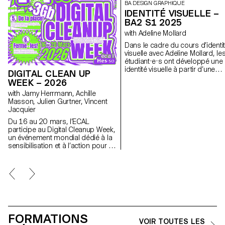
BA DESIGN GRAPHIQUE
IDENTITÉ VISUELLE –
BA2 S1 2025
with Adeline Mollard
Dans le cadre du cours d’identi
visuelle avec Adeline Mollard, le
étudiant·e·s ont développé une
identité visuelle à partir d’une
DIGITAL CLEAN UP
carte de visite tirée au hasard. 
WEEK – 2026
s’appropriant un élément
with Jamy Herrmann, Achille
graphique et son intitulé, chaqu
Masson, Julien Gurtner, Vincent
projet propose une interprétati
Jacquier
singulière de celle-ci. L’identité est
déclinée sur une série de
Du 16 au 20 mars, l’ECAL
supports, de la carte de visite 
participe au Digital Cleanup Week,
format F4, comprenant affiches
un événement mondial dédié à la
flyers, cartes de visite ainsi qu’
sensibilisation et à l’action pour un
affiche animée.
numérique plus responsable. Une
semaine pour réparer, recycler,
nettoyer et réfléchir !
FORMATIONS
VOIR TOUTES LES