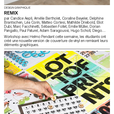
DESIGN GRAPHIQUE
REMIX
par Candice Aepli, Amélie Bertholet, Coraline Beyeler, Delphine
Brantschen, Léa Corin, Matteo Cortesi, Mathilde Driebold, Eliot
Dubi, Marc Facchinetti, Sébastien Follet, Emilie Müller, Dorian
Pangallo, Paul Paturel, Adam Saragoussi, Hugo Scholl, Diego
Steiner, Cyprien Valenza, Alfredo Venti, Arnaud Wenger
Workshop avec Helmo Pendant cette semaine, les étudiants ont
créé une nouvelle version de couverture de vinyl en remixant leurs
éléments graphiques.