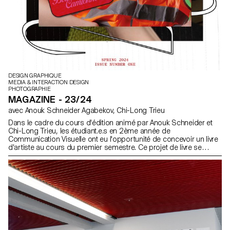
DESIGN GRAPHIQUE
MEDIA & INTERACTION DESIGN
PHOTOGRAPHIE
MAGAZINE - 23/24
avec Anouk Schneider Agabekov, Chi-Long Trieu
Dans le cadre du cours d'édition animé par Anouk Schneider et
Chi-Long Trieu, les étudiant.e.s en 2ème année de
Communication Visuelle ont eu l'opportunité de concevoir un livre
d'artiste au cours du premier semestre. Ce projet de livre se
distingue par son approche contemporaine visant à créer un
objet éditorial qui intègre harmonieusement forme et contenu
dans le contexte actuel du paysage éditorial. Les étudiant.e.s ont
été encouragés à exploiter leur liberté artistique à tous les niveaux
de création, que ce soit en termes de format, de choix de papier,
de reliure, de mise en page, d'illustrations, de texte ou de
typographie. Dans le cadre de ce cours, le livre d'artiste peut
prendre forme à travers diverses modalités d'illustrations, telles
que la photographie, la reproduction, la mise en contexte, le
dessin, la 3D, etc. L'accent est mis sur la vision artistique de