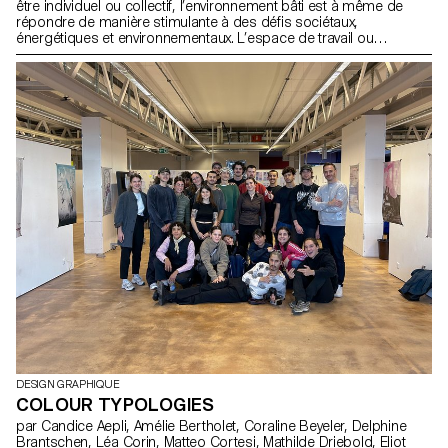
être individuel ou collectif, l’environnement bâti est à même de
répondre de manière stimulante à des défis sociétaux,
énergétiques et environnementaux. L’espace de travail ou
d’habitation, l’espace public, l’espace intérieur, la rue, sont portés
par de véritables déclarations d’intentions qui motivent leurs
formes. Les élèves de 2ème année en Design graphique ont
travaillé sur une communication basée sur un de ces principes
(ou d’autres) et sur la réalisation architecturale qui s’y réfère afin
d’en faire la promotion.
DESIGN GRAPHIQUE
COLOUR TYPOLOGIES
par Candice Aepli, Amélie Bertholet, Coraline Beyeler, Delphine
Brantschen, Léa Corin, Matteo Cortesi, Mathilde Driebold, Eliot