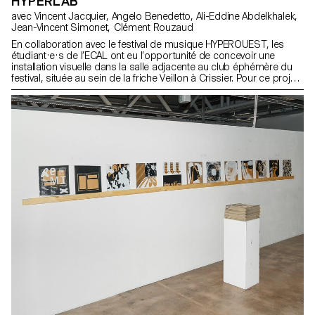
HYPERLAB
avec Vincent Jacquier, Angelo Benedetto, Ali-Eddine Abdelkhalek,
Jean-Vincent Simonet, Clément Rouzaud
En collaboration avec le festival de musique HYPEROUEST, les
étudiant·e·s de l’ECAL ont eu l’opportunité de concevoir une
installation visuelle dans la salle adjacente au club éphémère du
festival, située au sein de la friche Veillon à Crissier. Pour ce projet,
les étudiant·e·s de 1res années ont travaillé en groupes,
mélangeant les Bachelors Design graphique, Media & Interaction
Design et Photographie. Leur objectif principal était de donner vie
à des séquences visuelles puissantes et créatives autour du
thème central « HYPER ». Simultanément, les étudiant·e·s de
deuxième année de l’option Design graphique ont enrichi ce
projet en développant l’identité visuelle de l’exposition. Ces
collaborations interdisciplinaires ont stimulé les échanges et
favorisé une cohésion visuelle, reliant les différentes propositions
tout en renforçant l’aspect « laboratoire » et expérimental du projet.