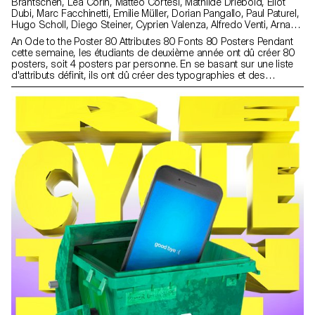
Brantschen, Léa Corin, Matteo Cortesi, Mathilde Driebold, Eliot
Dubi, Marc Facchinetti, Emilie Müller, Dorian Pangallo, Paul Paturel,
Hugo Scholl, Diego Steiner, Cyprien Valenza, Alfredo Venti, Arnaud
Wenger, Constance Mauler, Flora Hayoz, Lidia Molina González
An Ode to the Poster 80 Attributes 80 Fonts 80 Posters Pendant
cette semaine, les étudiants de deuxième année ont dû créer 80
posters, soit 4 posters par personne. En se basant sur une liste
d'attributs définit, ils ont dû créer des typographies et des
concept autour de ces derniers.