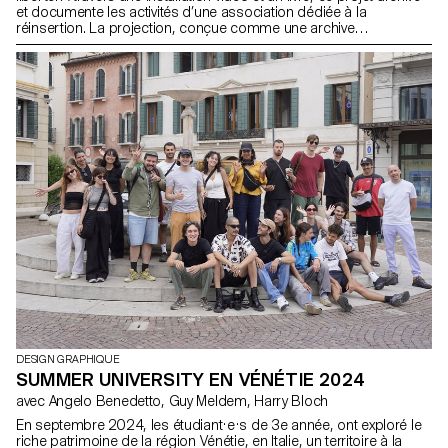
et documente les activités d’une association dédiée à la
réinsertion. La projection, conçue comme une archive
émotionnelle, associe vidéos expérimentales et témoignages
sonores de personnes en semi-liberté suivies par l’association,
révélant la complexité de cette transition. Le livre, en complément,
adopte une approche documentaire et sensible, mêlant récits et
créations visuelles. Ce projet dépasse la forme graphique pour
nourrir le dialogue social et éclairer un enjeu essentiel mais
souvent ignoré.
DESIGN GRAPHIQUE
SUMMER UNIVERSITY EN VÉNÉTIE 2024
avec Angelo Benedetto, Guy Meldem, Harry Bloch
En septembre 2024, les étudiant·e·s de 3e année, ont exploré le
riche patrimoine de la région Vénétie, en Italie, un territoire à la