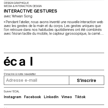
DESIGN GRAPHIQUE
MEDIA & INTERACTION DESIGN
INTERACTIVE GESTURES
avec Yehwan Song
« Pendant l’atelier, nous avons inventé une nouvelle interaction web
avec les gestes de la main et du corps. Les gestes uniques que
l’on retrouve dans nos habitudes quotidiennes ont été combinés
avec l’écran tactile du mobile, le capteur gyroscopique, la caméra
web et les microphones, et ont créé une nouvelle narration dans
les sites web à l’écran. Comme nous utilisons des gestes
spécifiques pour exprimer certains sentiments, nous devons
créer une interaction web plus sophistiquée et diversifiée. Cet
atelier a été la première étape de l’invention et de l’exploration
d’une interaction diversifiée avec l’utilisateur et d’une narration
sophistiquée sur le web. » Yehwan Song
écal
S'inscrire à notre newsletter
S'inscrire
Suivre l'ECAL
Instagram
Facebook
LinkedIn
Vimeo
Tiktok