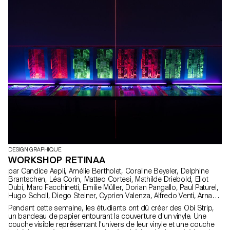
DESIGN GRAPHIQUE
WORKSHOP RETINAA
par Candice Aepli, Amélie Bertholet, Coraline Beyeler, Delphine
Brantschen, Léa Corin, Matteo Cortesi, Mathilde Driebold, Eliot
Dubi, Marc Facchinetti, Emilie Müller, Dorian Pangallo, Paul Paturel,
Hugo Scholl, Diego Steiner, Cyprien Valenza, Alfredo Venti, Arnaud
Wenger, Constance Mauler, Flora Hayoz, Lidia Molina González,
Pendant cette semaine, les étudiants ont dû créer des Obi Strip,
Vladislav Tschumi
un bandeau de papier entourant la couverture d'un vinyle. Une
couche visible représentant l'univers de leur vinyle et une couche