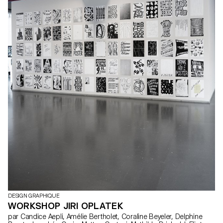
l'auteur.ice et sur les moyens mis en œuvre pour la concrétiser.
Les étudiant.e.s endossent des rôles multiples en tant qu'éditeur,
conservateur et architecte, couvrant ainsi les responsabilités de
directeur artistique, designer, photographe, styliste, illustrateur,
typographe, rédacteur en chef, et secrétaire de rédaction. Ce
cours met en avant le design éditorial contemporain en explorant
le potentiel narratif d'une séquence de contenu maîtrisé.
DESIGN GRAPHIQUE
WORKSHOP JIRI OPLATEK
par Candice Aepli, Amélie Bertholet, Coraline Beyeler, Delphine