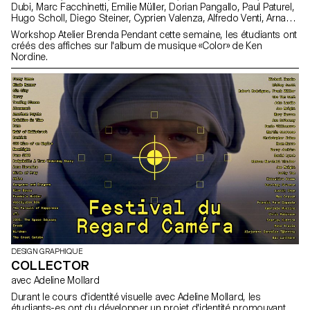
Dubi, Marc Facchinetti, Emilie Müller, Dorian Pangallo, Paul Paturel,
Hugo Scholl, Diego Steiner, Cyprien Valenza, Alfredo Venti, Arnaud
Wenger, Constance Mauler, Flora Hayoz, Lidia Molina González,
Workshop Atelier Brenda Pendant cette semaine, les étudiants ont
Vladislav Tschumi
créés des affiches sur l'album de musique «Color» de Ken
Nordine.
DESIGN GRAPHIQUE
COLLECTOR
avec Adeline Mollard
Durant le cours d'identité visuelle avec Adeline Mollard, les
étudiants-es ont du développer un projet d'identité promouvant