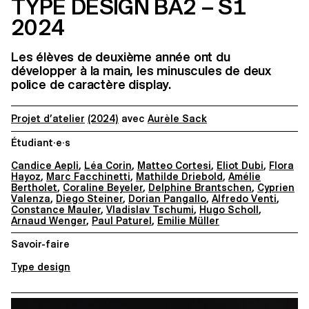
TYPE DESIGN BA2 – S1
2024
Les élèves de deuxième année ont du
développer à la main, les minuscules de deux
police de caractère display.
Projet d’atelier
(2024)
avec
Aurèle Sack
Étudiant·e·s
Candice Aepli
,
Léa Corin
,
Matteo Cortesi
,
Eliot Dubi
,
Flora
Hayoz
,
Marc Facchinetti
,
Mathilde Driebold
,
Amélie
Bertholet
,
Coraline Beyeler
,
Delphine Brantschen
,
Cyprien
Valenza
,
Diego Steiner
,
Dorian Pangallo
,
Alfredo Venti
,
Constance Mauler
,
Vladislav Tschumi
,
Hugo Scholl
,
Arnaud Wenger
,
Paul Paturel
,
Emilie Müller
Savoir-faire
Type design