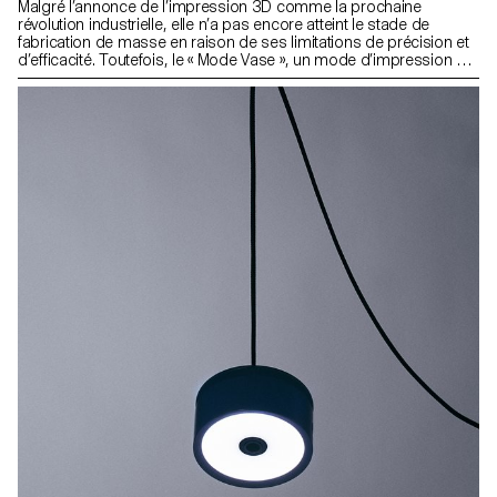
Malgré l’annonce de l’impression 3D comme la prochaine
révolution industrielle, elle n’a pas encore atteint le stade de
fabrication de masse en raison de ses limitations de précision et
d’efficacité. Toutefois, le « Mode Vase », un mode d’impression en
ligne spirale continue, montre des promesses pour surmonter
ces limites en offrant des résultats plus propres et plus rapides,
malgré les défis qu’il présente. Ce projet explore le potentiel du
« Mode Vase » en repoussant ses limites et présente « Layer », un
système d’éclairage entièrement imprimé en ABS, qui tire parti
des capacités uniques de cette technologie.