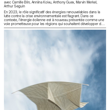
avec Camille Blin, Anniina Koivu, Anthony Guex, Marvin Merkel,
Arthur Seguin
En 2023, le rôle significatif des énergies renouvelables dans la
lutte contre la crise environnementale est flagrant. Dans ce
contexte, l'énergie éolienne est à nouveau présentée comme une
voie prometteuse pour les régions qui souhaitent développer des
sources d’énergie alternatives. Toutefois, les préoccupations
relatives à leur irruption visuelle dans leurs environnements
constituent un obstacle important à leur déploiement. Du point de
vue du design, ce facteur esthétique n'est pas un obstacle. Il
souligne au contraire, la nécessité d'une plus grande réflexion sur
la manière dont nous façonnons ces technologies et les
intégrons dans l'environnement et dans nos vies. Ce projet, réalisé
par 16 étudiant·e·s du Master en Design de Produit de l'ECAL, a
pour but d'explorer différentes manières dont les éoliennes
peuvent s'intégrer dans les paysages naturels et les cultures
locales, non seulement de façon rationnelle, mais aussi du point
de vue esthétique. Pour mener à bien ce projet, une étude de cas
était nécessaire. L'île de Fogo (Terre-Neuve, Canada), décrite
localement comme "ce rocher battu par la mer du Nord ", a été
choisie en raison de sa beauté naturelle, de l'abondance du vent
et de sa communauté soudée d'environ 2 500 habitant·e·s. Le
climat et la géographie de l'île la rendent idéale pour l’implantation
d'éoliennes. En outre, l'île de Fogo abrite Shorefast, une
organisation à but non lucratif qui se consacre à la mise en place
d'une économie durable et renouvelable sur l'île. En octobre
2022, les étudiant·e·s et les professeur·e·s de l'ECAL ont visité