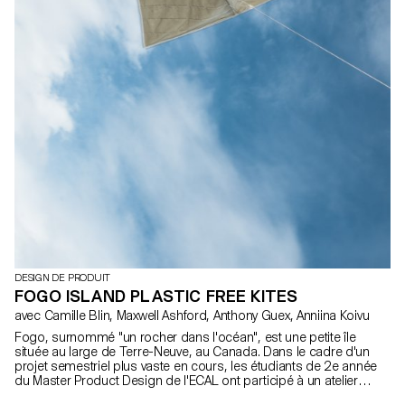
l'île de Fogo et s'y sont immergés. Le projet a abouti à huit
designs d'éoliennes à la fois imaginatifs et pragmatiques,
soigneusement éclairés par diverses approches. U.F.O.G.O. est
un projet de développement durable ancré dans la réalité, sans
être prisonnier de ce qui existe déjà. Partenaires de collaboration :
Shorefast HEIG-VD/School of Management and Engineering Vaud
(Marc Pellerin, Philippe Morey et Marco Viviani) Partenaire média :
Disegno Financement : Programme de l'Université d'été de la
Direction générale de l'enseignement supérieur (DGES) Etat de
Vaud HES-SO Recherche Transdisciplinaire en Durabilite (sous le
titre de projet 'INTEGRATED WIND TURBINES')
DESIGN DE PRODUIT
FOGO ISLAND PLASTIC FREE KITES
avec Camille Blin, Maxwell Ashford, Anthony Guex, Anniina Koivu
Fogo, surnommé "un rocher dans l'océan", est une petite île
située au large de Terre-Neuve, au Canada. Dans le cadre d'un
projet semestriel plus vaste en cours, les étudiants de 2e année
du Master Product Design de l'ECAL ont participé à un atelier
court et amusant de quelques jours, utilisant l'une des ressources