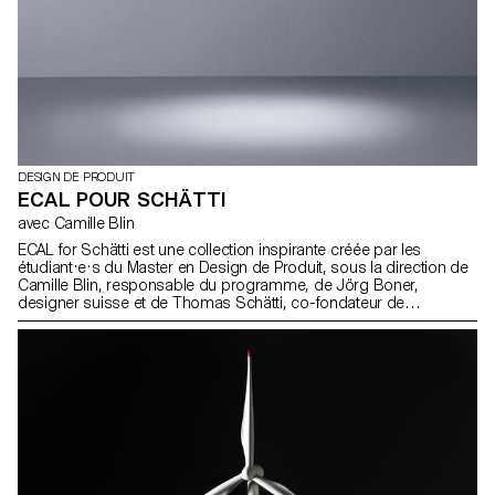
DESIGN DE PRODUIT
ECAL POUR SCHÄTTI
avec Camille Blin
ECAL for Schätti est une collection inspirante créée par les
étudiant·e·s du Master en Design de Produit, sous la direction de
Camille Blin, responsable du programme, de Jörg Boner,
designer suisse et de Thomas Schätti, co-fondateur de
l’entreprise Schätti. Dans le domaine des luminaires, Schätti est
synonyme de savoir-faire et de qualité de pointe. La marque est
animée par une vision engagée et un regard novateur : "L'industrie
de l'éclairage étant en plein bouleversement, la technologie LED
est au centre de l'attention. Un important effort de recherche et de
développement est consacré à cette technologie qui redéfinit la
lumière". Un postulat que les étudiant·e·s de l'ECAL ont suivi pour
créer des lampes LED portables, alimentées par des batteries. Le
résultat est une collection multifonctionnelle qui met en valeur le
potentiel de cette technologie : lampes murales ou de bureau,