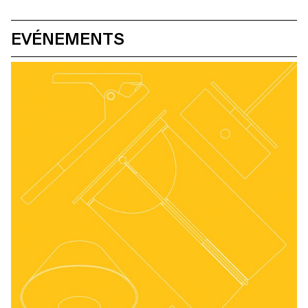
les plus abondantes de l'île : le vent. Travaillant en collaboration
avec la ShoreFast Foundation - une organisation travaillant dans
de nombreuses avenues pour créer une économie durable sur
EVÉNEMENTS
l'île, les étudiants ont développé des cerfs-volants sans plastique.
Fogo Island a l'intention de devenir complètement sans plastique
dans les années à venir et, à mesure que leur nombre de
touristes augmente, les souvenirs de cet endroit spécial sont de
plus en plus demandés. Les cerfs-volants développés sont donc
à fabriquer sur l'île et destinés à la boutique cadeaux Fogo Island
Workshop. Créés à partir de bois de bouleau, de coton
biologique Ripstop et de ficelle en fibre de chanvre, les étudiants
ont créé une gamme de motifs, en se référant aux
caractéristiques uniques de l'île.