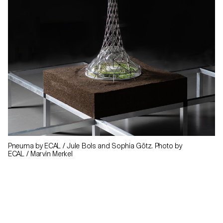
Pneuma by ECAL / Jule Bols and Sophia Götz. Photo by
ECAL / Marvin Merkel