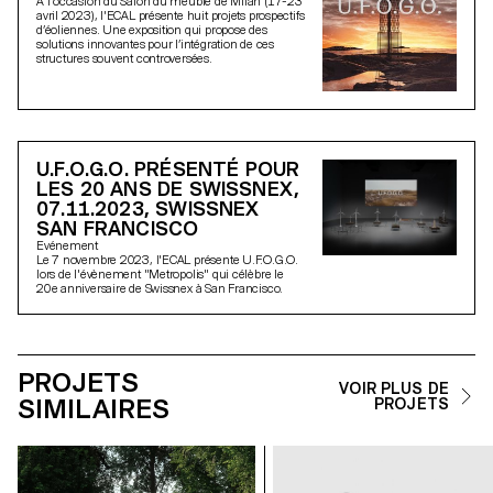
A l'occasion du Salon du meuble de Milan (17-23
avril 2023), l'ECAL présente huit projets prospectifs
d’éoliennes. Une exposition qui propose des
solutions innovantes pour l’intégration de ces
structures souvent controversées.
U.F.O.G.O. PRÉSENTÉ POUR
LES 20 ANS DE SWISSNEX,
07.11.2023, SWISSNEX
SAN FRANCISCO
Evénement
Le 7 novembre 2023, l'ECAL présente U.F.O.G.O.
lors de l'évènement "Metropolis" qui célèbre le
20e anniversaire de Swissnex à San Francisco.
PROJETS
VOIR PLUS DE
SIMILAIRES
PROJETS