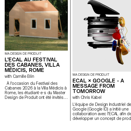
MA DESIGN DE PRODUIT
L'ECAL AU FESTIVAL
DES CABANES, VILLA
MÉDICIS, ROME
MA DESIGN DE PRODUIT
with Camille Blin
ECAL × GOOGLE - A
À l'occasion du Festival des
MESSAGE FROM
Cabanes 2026 à la Villa Médicis à
TOMORROW
Rome, les étudiant·e·s du Master
Design de Produit ont été invités à
with Chris Kabel
développer un projet en lien avec
L'équipe de Design Industriel d
le jardin de la Villa, en
Google (Google ID) a initié une
collaboration avec le célèbre
collaboration avec l'ECAL afin d
fabricant italien de
développer un concept de prod
céramique Mutina. Les jardins de
autour du téléphone portable q
la Villa offrent un contexte
soit inspiré d'un rituel quotidien.
historique et spatial riche, propice