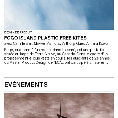
DESIGN DE PRODUIT
FOGO ISLAND PLASTIC FREE KITES
avec Camille Blin, Maxwell Ashford, Anthony Guex, Anniina Koivu
Fogo, surnommé "un rocher dans l'océan", est une petite île
située au large de Terre-Neuve, au Canada. Dans le cadre d'un
projet semestriel plus vaste en cours, les étudiants de 2e année
du Master Product Design de l'ECAL ont participé à un atelier
court et amusant de quelques jours, utilisant l'une des ressources
les plus abondantes de l'île : le vent. Travaillant en collaboration
avec la ShoreFast Foundation - une organisation travaillant dans
de nombreuses avenues pour créer une économie durable sur
EVÉNEMENTS
l'île, les étudiants ont développé des cerfs-volants sans plastique.
Fogo Island a l'intention de devenir complètement sans plastique
dans les années à venir et, à mesure que leur nombre de
touristes augmente, les souvenirs de cet endroit spécial sont de
plus en plus demandés. Les cerfs-volants développés sont donc
à fabriquer sur l'île et destinés à la boutique cadeaux Fogo Island
Workshop. Créés à partir de bois de bouleau, de coton
biologique Ripstop et de ficelle en fibre de chanvre, les étudiants
ont créé une gamme de motifs, en se référant aux