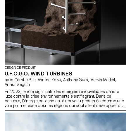
DESIGN DE PRODUIT
U.F.O.G.O. WIND TURBINES
avec Camille Blin, Anniina Koivu, Anthony Guex, Marvin Merkel,
Arthur Seguin
En 2023, le rôle significatif des énergies renouvelables dans la
lutte contre la crise environnementale est flagrant. Dans ce
contexte, l'énergie éolienne est à nouveau présentée comme une
voie prometteuse pour les régions qui souhaitent développer des
sources d’énergie alternatives. Toutefois, les préoccupations
relatives à leur irruption visuelle dans leurs environnements
constituent un obstacle important à leur déploiement. Du point de
vue du design, ce facteur esthétique n'est pas un obstacle. Il
souligne au contraire, la nécessité d'une plus grande réflexion sur