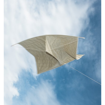
la manière dont nous façonnons ces technologies et les
intégrons dans l'environnement et dans nos vies. Ce projet, réalisé
par 16 étudiant·e·s du Master en Design de Produit de l'ECAL, a
pour but d'explorer différentes manières dont les éoliennes
peuvent s'intégrer dans les paysages naturels et les cultures
locales, non seulement de façon rationnelle, mais aussi du point
de vue esthétique. Pour mener à bien ce projet, une étude de cas
était nécessaire. L'île de Fogo (Terre-Neuve, Canada), décrite
localement comme "ce rocher battu par la mer du Nord ", a été
choisie en raison de sa beauté naturelle, de l'abondance du vent
et de sa communauté soudée d'environ 2 500 habitant·e·s. Le
climat et la géographie de l'île la rendent idéale pour l’implantation
d'éoliennes. En outre, l'île de Fogo abrite Shorefast, une
organisation à but non lucratif qui se consacre à la mise en place
d'une économie durable et renouvelable sur l'île. En octobre
2022, les étudiant·e·s et les professeur·e·s de l'ECAL ont visité
l'île de Fogo et s'y sont immergés. Le projet a abouti à huit
designs d'éoliennes à la fois imaginatifs et pragmatiques,
soigneusement éclairés par diverses approches. U.F.O.G.O. est
un projet de développement durable ancré dans la réalité, sans
être prisonnier de ce qui existe déjà. Partenaires de collaboration :
Shorefast HEIG-VD/School of Management and Engineering Vaud
(Marc Pellerin, Philippe Morey et Marco Viviani) Partenaire média :
Disegno Financement : Programme de l'Université d'été de la
Direction générale de l'enseignement supérieur (DGES) Etat de
Vaud HES-SO Recherche Transdisciplinaire en Durabilite (sous le
titre de projet 'INTEGRATED WIND TURBINES')