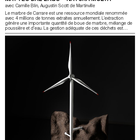
avec Camille Blin, Augustin Scott de Martinville
Le marbre de Carrare est une ressource mondiale renommée
avec 4 millions de tonnes extraites annuellement. L’extraction
génère une importante quantité de boue de marbre, mélange de
poussière et d’eau. La gestion adéquate de ces déchets est
cruciale pour prévenir la pollution environnementale. Dans une
démarche de durabilité des ressources, mon projet vise à
réévaluer ces déchets en une précieuse ressource. En
collaboration avec des entreprises locales, j’ai passé la majeure
partie du semestre à travailler sur place à Carrare. Cette recherche
met en avant le potentiel de la boue de marbre comme une
ressource précieuse plutôt qu’un matériau de déchet. Le résultat
présenté comprend une collection d’échantillons de matériaux et
la conception d’un banc entièrement réalisé en boue de marbre.