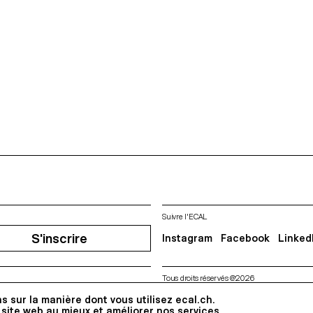
Suivre l'ECAL
S'inscrire
Instagram
Facebook
Linked
Tous droits réservés @2026
s sur la manière dont vous utilisez ecal.ch.
Contact
Impressum
Hub
Pre
 site web au mieux et améliorer nos services.