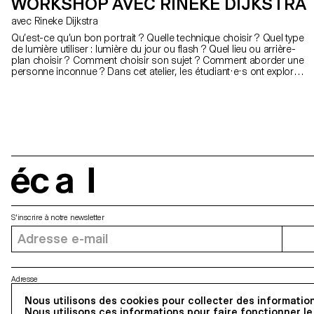
WORKSHOP AVEC RINEKE DIJKSTRA
avec Rineke Dijkstra
Qu’est-ce qu’un bon portrait ? Quelle technique choisir ? Quel type
de lumière utiliser : lumière du jour ou flash ? Quel lieu ou arrière-
plan choisir ? Comment choisir son sujet ? Comment aborder une
personne inconnue ? Dans cet atelier, les étudiant·e·s ont exploré
ce qui fait la qualité d’un bon portrait ainsi que les outils permettant
d’en créer un.
écal
S'inscrire à notre newsletter
Adresse
Nous utilisons des cookies pour collecter des information
5, avenue du Temple, CH-1020 Renens
Nous utilisons ces informations pour faire fonctionner le