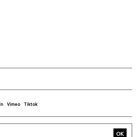
In
Vimeo
Tiktok
sse