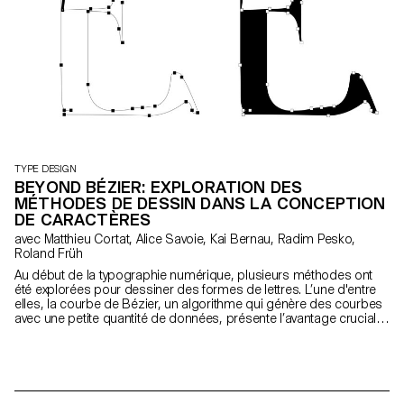
TYPE DESIGN
BEYOND BÉZIER: EXPLORATION DES
MÉTHODES DE DESSIN DANS LA CONCEPTION
DE CARACTÈRES
avec Matthieu Cortat, Alice Savoie, Kai Bernau, Radim Pesko,
Roland Früh
Au début de la typographie numérique, plusieurs méthodes ont
été explorées pour dessiner des formes de lettres. L’une d'entre
elles, la courbe de Bézier, un algorithme qui génère des courbes
avec une petite quantité de données, présente l’avantage crucial
d’économiser la mémoire de l’ordinateur et les ressources de
traitement. C’est aujourd’hui le standard de l'industrie. Ce projet
vise à remettre en question ce standard et à le réévaluer en allant
au-delà des tendances établies. Il développe des idées novatrices
en explorant des méthodes alternatives pour dessiner des