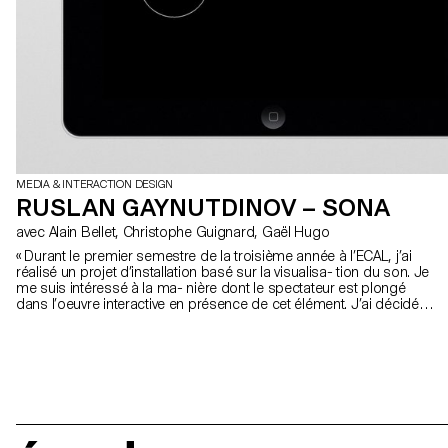
MEDIA & INTERACTION DESIGN
RUSLAN GAYNUTDINOV – SONA
avec Alain Bellet, Christophe Guignard, Gaël Hugo
« Durant le premier semestre de la troisième année à l’ECAL, j’ai
réalisé un projet d’installation basé sur la visualisa- tion du son. Je
me suis intéressé à la ma- nière dont le spectateur est plongé
dans l’oeuvre interactive en présence de cet élément. J’ai décidé
de poursuivre mes recherches sur les thèmes du son et
ambiance. Sona est un jeu expérimental sur iPad inspiré du
classique « jeu de Simon ». L’univers est composé des tableaux
sonores énigmatiques que le spectateur doit résoudre à travers
des simples interactions. Le jeu se joue avec le casque d’écoute
pour centrer l’attention sur le son. Ce projet m’a permis d’étudier
en détail les phénomènes acoustiques et comprendre comment
on mémorise et perçoit les sons. L’immersion et le son sont