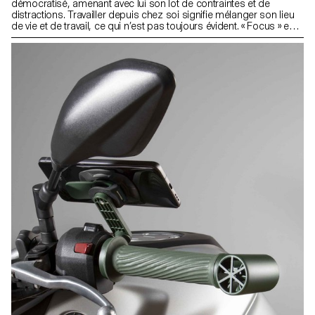
démocratisé, amenant avec lui son lot de contraintes et de
distractions. Travailler depuis chez soi signifie mélanger son lieu
de vie et de travail, ce qui n’est pas toujours évident. « Focus » est
un bureau qui améliore le confort de son utilisateur à l’aide d’un
séparateur d’espace en textile. Grâce à son pied monté sur
roulettes, le panneau se déplace aisément. Lors d’une vidéo
conférence, par exemple, l’utilisateur pourra le faire glisser
derrière lui afin de flouter son environnement, gagnant ainsi en
intimité.