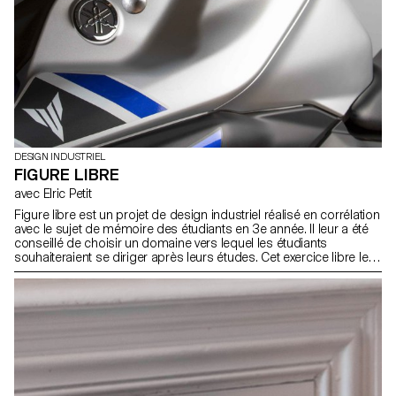
DESIGN INDUSTRIEL
FIGURE LIBRE
avec Elric Petit
Figure libre est un projet de design industriel réalisé en corrélation
avec le sujet de mémoire des étudiants en 3e année. Il leur a été
conseillé de choisir un domaine vers lequel les étudiants
souhaiteraient se diriger après leurs études. Cet exercice libre leur
a permis de s'exprimer sur le sujet de leur choix. Qu’il s’agisse de
mobilier, de mobilité, d’objets connectés ou tant d‘autres
possibles, chaque sujet traité avec sérieux devient passionnant.