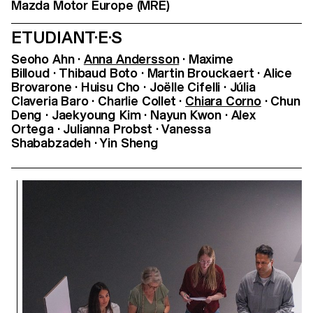
Mazda Motor Europe (MRE)
ETUDIANT·E·S
Seoho Ahn ·
Anna Andersson
· Maxime
Billoud · Thibaud Boto · Martin Brouckaert · Alice
Brovarone · Huisu Cho · Joëlle Cifelli · Júlia
Claveria Baro · Charlie Collet ·
Chiara Corno
· Chun
Deng · Jaekyoung Kim · Nayun Kwon · Alex
Ortega · Julianna Probst · Vanessa
Shababzadeh · Yin Sheng