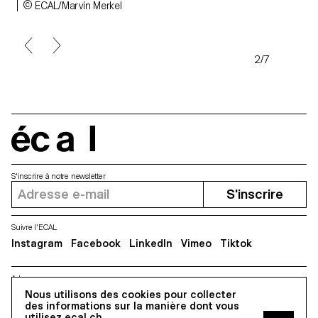
© ECAL/Marvin Merkel
2/7
écal
S'inscrire à notre newsletter
S'inscrire
Suivre l'ECAL
Instagram
Facebook
LinkedIn
Vimeo
Tiktok
Adresse
5, avenue du Temple, CH-1020 Renens
Nous utilisons des cookies pour collecter
des informations sur la manière dont vous
utilisez ecal.ch.