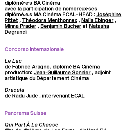
diplômé·e·s BA Cinéma
avec la participation de nombreux·ses
diplômé.e.s MA Cinéma ECAL–HEAD :
Joséphine
Pittet
,
Théodora Menthonnex
,
Naïla Ebinger
,
Minna Prader
,
Benjamin Bucher
et
Natasha
Degrandi
Concorso Internazionale
Le Lac
de Fabrice Aragno, diplômé BA Cinéma
production:
Jean-Guillaume Sonnier
, adjoint
artistique du Département Cinéma
Dracula
de
Radu Jude
, intervenant ECAL
Panorama Suisse
Qui Part À La Chasse