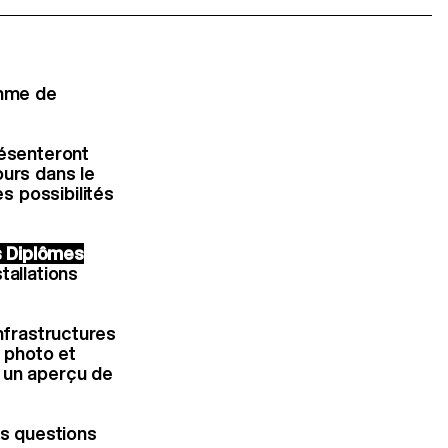
amme de
ésenteront
ours dans le
s possibilités
s Diplômes
tallations
nfrastructures
s photo et
t un aperçu de
s questions