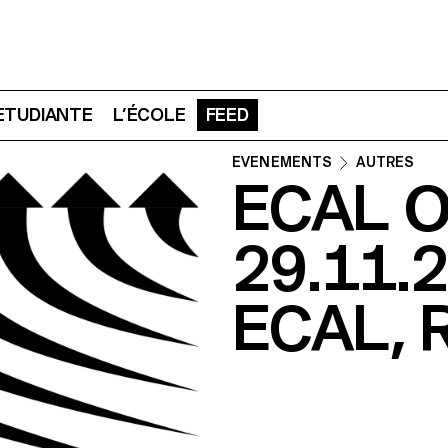
 ETUDIANTE
L’ÉCOLE
FEED
ÉVÉNEMENTS
AUTRES
ECAL O
29.11.
ECAL,