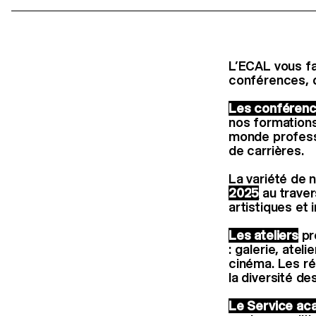
L’ECAL vous fa
conférences, d
Les conféren
nos formations
monde professi
de carrières.
La variété de 
202
5
au traver
artistiques et 
Les ateliers
pr
: galerie, atel
cinéma. Les ré
la diversité de
Le Service ac