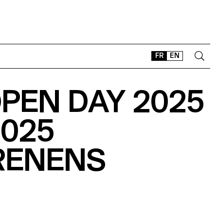
FR
EN
PEN DAY 2025
CONTACT
SHOP
2025
TYPEFACES
OFFLINE-ONLINE
 RENENS
Instagram
Facebook
LinkedIn
Vimeo
Tikt