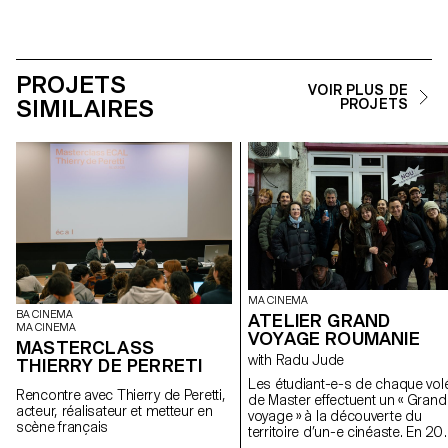
PROJETS
VOIR PLUS DE
SIMILAIRES
PROJETS
MA CINEMA
BA CINEMA
ATELIER GRAND
MA CINEMA
VOYAGE ROUMANIE
MASTERCLASS
with Radu Jude
THIERRY DE PERRETI
Les étudiant-e-s de chaque vol
Rencontre avec Thierry de Peretti,
de Master effectuent un « Grand
acteur, réalisateur et metteur en
voyage » à la découverte du
scène français
territoire d’un-e cinéaste. En 20
iels se sont rendus en Roumani