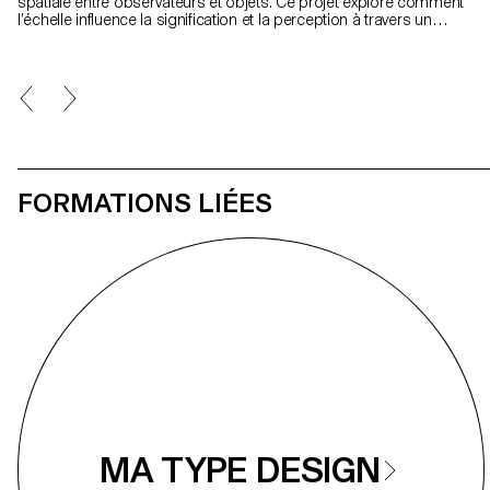
spatiale entre observateurs et objets. Ce projet explore comment
l’échelle influence la signification et la perception à travers un
dialogue expérimental entre design typographique, photographie
et art visuel. Au cœur de cette recherche, se trouve Gradual, un
caractère qui remixe le Galfra de Ladislas Mandel et le Roissy
d’Adrian Frutiger, en inversant leur échelle d’usage d’origine. En
collaboration avec l’artiste Pai Litzenberger et le duo de designers
Scinema (Leidy Karina Gómez Montoya et Tonda Budszus),
Gradual étend le concept typographique des corps optiques, du
micro au macro. Ensemble, ces œuvres proposent une réflexion
sur notre rapport au monde.
FORMATIONS LIÉES
MA TYPE DESIGN