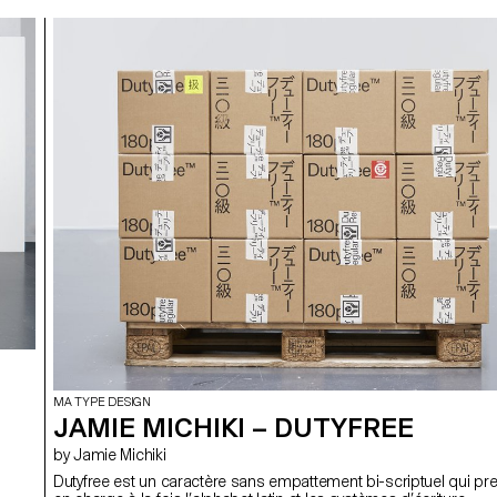
MA TYPE DESIGN
JAMIE MICHIKI – DUTYFREE
by Jamie Michiki
Dutyfree est un caractère sans empattement bi-scriptuel qui pr