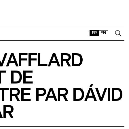
FR
EN
 VAFFLARD
CONTACT
SHOP
T DE
TYPEFACES
OFFLINE-ONLINE
RE PAR DÁVID
Instagram
Facebook
LinkedIn
Vimeo
Tikt
ÁR