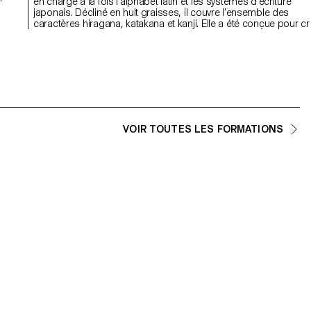
en charge à la fois l’alphabet latin et les systèmes d’écriture
japonais. Décliné en huit graisses, il couvre l’ensemble des
caractères hiragana, katakana et kanji. Elle a été conçue pour cr
une harmonie entre ces deux systèmes grâce à une structure
t
commune, des détails partagés et des nuances contextuelles
soignées. Dutyfree établit un pont entre deux traditions
typographiques distinctes : le Venus (caractère latin) et le Ishi C
Futo (Gothic japonaise). Conçue autour du thème du croisement
de la superposition des écritures et des cultures graphiques, c
caractère s’inscrit dans une démarche inspirée du graphisme
logistique.
VOIR TOUTES LES FORMATIONS