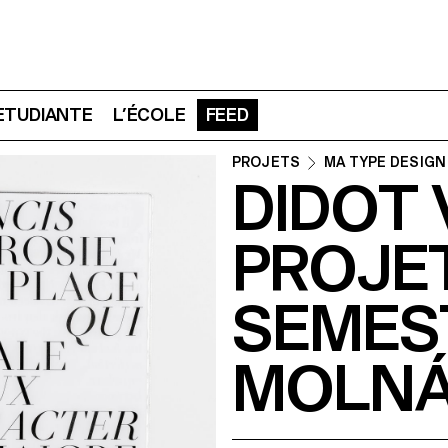
 ETUDIANTE
L’ÉCOLE
FEED
PROJETS
MA TYPE DESIGN
DIDOT
PROJE
SEMEST
MOLN