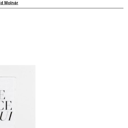
id Molnár