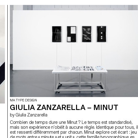
MA TYPE DESIGN
GIULIA ZANZARELLA – MINUT
by Giulia Zanzarella
Combien de temps dure une Minut ? Le temps est standardisé,
mais son expérience n’obéit à aucune règle. Identique pour tous, il
est ressenti différemment par chacun. Minut explore cet écart : jeu
de mots entre « minute » et « unit », cette famille typographique est