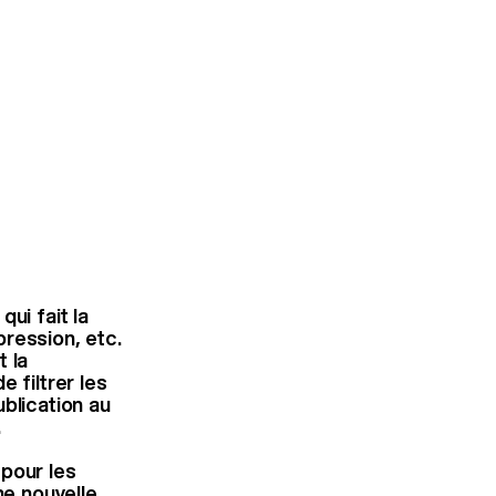
ui fait la
pression, etc.
t la
 filtrer les
blication au
.
 pour les
ne nouvelle