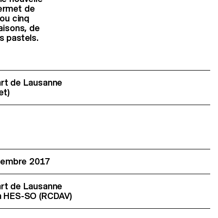
permet de
 ou cinq
aisons, de
s pastels.
art de Lausanne
et)
embre 2017
art de Lausanne
la HES-SO (RCDAV)