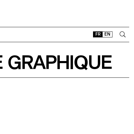
FR
EN
E GRAPHIQUE
CONTACT
SHOP
TYPEFACES
OFFLINE-ONLINE
Instagram
Facebook
LinkedIn
Vimeo
Tikt