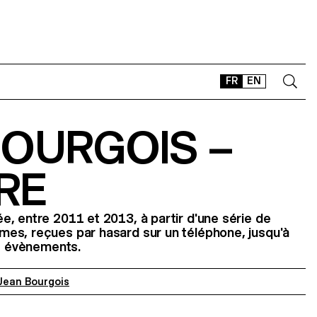
FR
EN
BOURGOIS –
CONTACT
SHOP
RE
TYPEFACES
OFFLINE-ONLINE
, entre 2011 et 2013, à partir d'une série de
Instagram
Facebook
LinkedIn
Vimeo
Tikt
es, reçues par hasard sur un téléphone, jusqu'à
es évènements.
Jean Bourgois