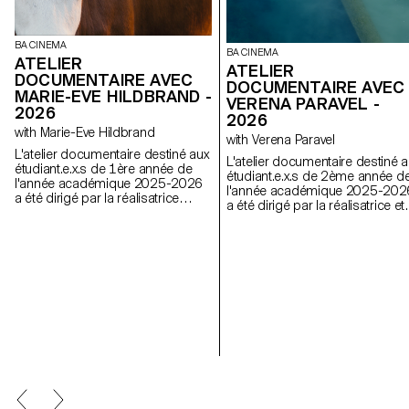
BA CINEMA
BA CINEMA
ATELIER
ATELIER
DOCUMENTAIRE AVEC
DOCUMENTAIRE AVEC
MARIE-EVE HILDBRAND -
VERENA PARAVEL -
2026
2026
with Marie-Eve Hildbrand
with Verena Paravel
L'atelier documentaire destiné aux
L'atelier documentaire destiné a
étudiant.e.x.s de 1ère année de
étudiant.e.x.s de 2ème année d
l'année académique 2025-2026
l'année académique 2025-202
a été dirigé par la réalisatrice
a été dirigé par la réalisatrice et
suisse Marie-Eve Hildbrand.
anthropologue visuelle français
Verena Paravel.