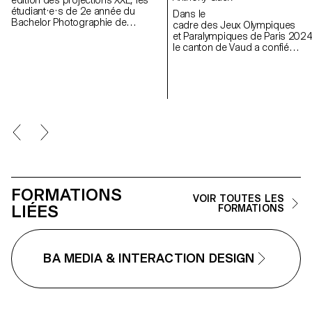
édition des projections XXL, les
étudiant·e·s de 2e année du
Dans le
Bachelor Photographie de
cadre des Jeux Olympiques
l’ECAL/Ecole cantonale d’art de
et Paralympiques de Paris 2024
Lausanne ont développé des
le canton de Vaud a confié
projets dans un cours consacré à
à l’ECAL le soin de
la création de vidéo mapping.
réaliser une œuvre
Encadré par Jean-Vincent
inédite, visible du 24 juillet au 8
Simonet, ce cours a permis aux
septembre dans la Maison
étudiant·e·s de concevoir des
suisse installée pour l’occasion
créations immersives destinées à
dans la cour de l’Ambassade d
animer les façades du mudac et
Suisse à Paris.
de Photo Elysée avec créativité et
fantaisie.
FORMATIONS
VOIR TOUTES LES
LIÉES
FORMATIONS
BA MEDIA & INTERACTION DESIGN