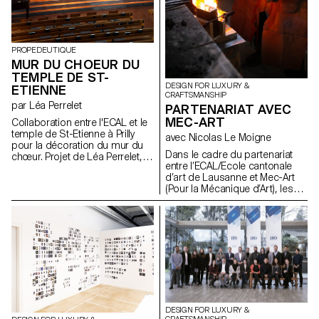
PROPEDEUTIQUE
MUR DU CHOEUR DU
TEMPLE DE ST-
DESIGN FOR LUXURY &
ETIENNE
CRAFTSMANSHIP
par Léa Perrelet
PARTENARIAT AVEC
MEC-ART
Collaboration entre l'ECAL et le
temple de St-Etienne à Prilly
avec Nicolas Le Moigne
pour la décoration du mur du
Dans le cadre du partenariat
chœur. Projet de Léa Perrelet,
entre l’ECAL/Ecole cantonale
étudiante en Propédeutique,
d’art de Lausanne et Mec-Art
Option Design Industriel
(Pour la Mécanique d’Art), les
Confection des structures
étudiants du Master in Design
colorées en métal par Metal-
for Luxury & Craftsmanship ont
System
chaque année l’opportunité de
visiter les manufactures et
rencontrer les artisans basés
dans la ville de Sainte-Croix.
Cette région de l’arc jurassien
franco-suisse regroupe de très
nombreux savoir-faire en
mécanique horlogère et
DESIGN FOR LUXURY &
mécanique d’art fait désormais