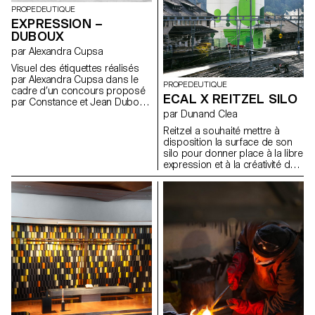
PROPEDEUTIQUE
EXPRESSION –
DUBOUX
par Alexandra Cupsa
Visuel des étiquettes réalisés
par Alexandra Cupsa dans le
PROPEDEUTIQUE
cadre d’un concours proposé
ECAL X REITZEL SILO
par Constance et Jean Duboux
aux étudiant·e·s de l’Année
par Dunand Clea
Propédeutique de l’ECAL.
Reitzel a souhaité mettre à
disposition la surface de son
silo pour donner place à la libre
expression et à la créativité de
jeunes artistes. Dans ce but, un
concours a été réalisé et le
projet de l'étudiante Cléa
Dunand a été sélectionné,
transformant le silo industriel en
toile artistique. Réalisation des
peintures: Yoanys Andino Diaz
et son équipe