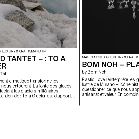
R LUXURY & CRAFTSMANSHIP
 TANTET – : TO A
MAS DESIGN FOR LUXURY & CRAFT
BOM NOH – PL
ER
by Bom Noh
ntet
Plastic Love réinterprète les
ment climatique transforme les
lustre de Murano — icône hist
 nous entourent. La fonte des glaces
questionner ce que nous app
affectant les glaciers millénaires
artisanat et valeur. En combi
ntention de : To a Glacier est d’apporter
et traces de la main, le proje
e du design – un témoignage en lien
irrégularités et la présence 
er du Mont-Blanc. Ce projet s’articule
à l’automatisation. Longtemp
recherche holistique sur le terrain, sous
production de masse et à la p
jets, de photos, de brochures, de
est ici reconsidéré comme su
ement inspirés par ces géants en
incarné et d’une critique matéri
Développé en collaboration avec les
l’imperfection et le temps, il
ers du CIAV (Centre International d’Art
d’esthétique singulière. En 
enthal), le résultat de ce travail a
souvent marginalisé, le projet