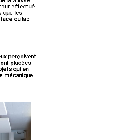
e la Suisse :
tour effectué
s que les
rface du lac
yeux perçoivent
sont placées.
bjets qui en
une mécanique