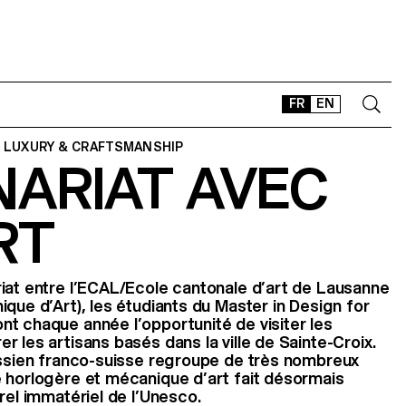
FR
EN
 LUXURY & CRAFTSMANSHIP
NARIAT AVEC
CONTACT
SHOP
RT
TYPEFACES
OFFLINE-ONLINE
Instagram
Facebook
LinkedIn
Vimeo
Tikt
iat entre l’ECAL/Ecole cantonale d’art de Lausanne
ique d’Art), les étudiants du Master in Design for
t chaque année l’opportunité de visiter les
 les artisans basés dans la ville de Sainte-Croix.
assien franco-suisse regroupe de très nombreux
 horlogère et mécanique d’art fait désormais
rel immatériel de l’Unesco.