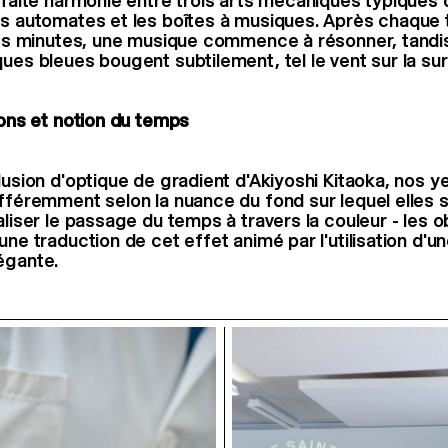
rfaite harmonie entre trois arts mécaniques typiques d
es automates et les boîtes à musiques. Après chaque 
 des minutes, une musique commence à résonner, tandi
ques bleues bougent subtilement, tel le vent sur la su
ions et notion du temps
llusion d'optique de gradient d'Akiyoshi Kitaoka, nos 
ifféremment selon la nuance du fond sur lequel elles 
aliser le passage du temps à travers la couleur - les o
 une traduction de cet effet animé par l'utilisation d'
égante.
Sarah Yao