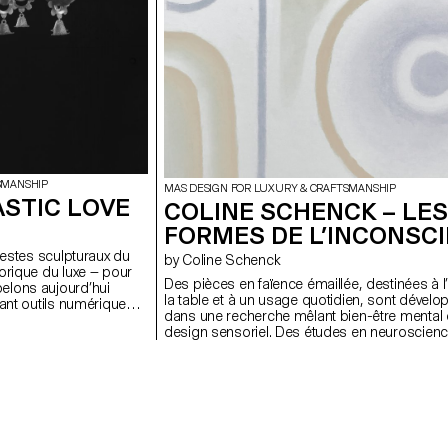
SMANSHIP
MAS DESIGN FOR LUXURY & CRAFTSMANSHIP
ASTIC LOVE
COLINE SCHENCK – LES
FORMES DE L’INCONSC
 gestes sculpturaux du
by Coline Schenck
orique du luxe — pour
Des pièces en faïence émaillée, destinées à l
elons aujourd’hui
la table et à un usage quotidien, sont dével
nant outils numériques
dans une recherche mêlant bien-être mental 
t met en lumière les
design sensoriel. Des études en neuroscienc
physique qui échappent
en neuroesthétique sont analysées afin d’ident
s associé à la
les formes, couleurs et textures favorisant
ollution, le plastique
l’apaisement. Ces données sont d’abord trad
pport d’un travail
visuellement par des compositions au pastel,
elle. Par la répétition,
transformées en volumes adaptés à la fonct
 acquiert une forme
objets. La composition graphique cherche à
assumant un matériau
stimuler visuellement tout en minimisant la c
 déstabilise les