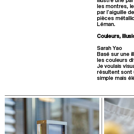
illustre une pa
les montres, l
par l’aiguille
pièces métalli
Léman.
Couleurs, illus
Sarah Yao
Basé sur une i
les couleurs d
Je voulais visu
résultent sont
simple mais él
Couleurs ECAL/