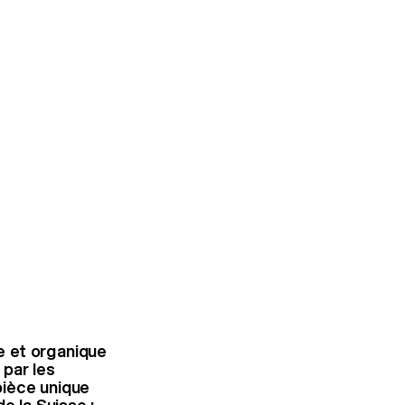
e et organique
 par les
 pièce unique