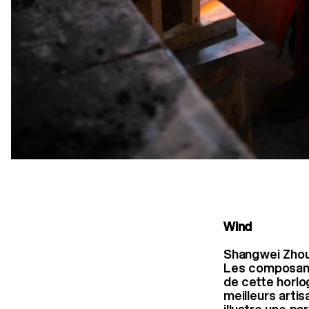
Wind
Shangwei Zho
Les composants
de cette horlo
meilleurs artis